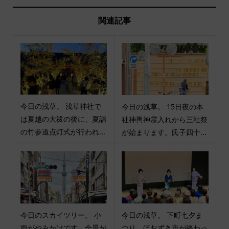
関連記事
今日の浅草。 浅草神社で
今日の浅草。 15日夜の本
は夏越の大祓の後に、夏詣
社神輿神霊入れから三社祭
の竹参道点灯式が行われ...
が始まります。氏子四十...
今日のスカイツリー。 小
今日の浅草。 下町七夕ま
雨がやみかけです。全景が
つり、ほおずき市が終わっ