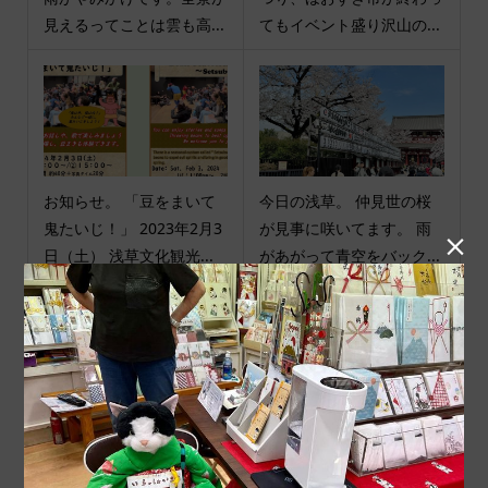
見えるってことは雲も高...
てもイベント盛り沢山の...
お知らせ。 「豆をまいて
今日の浅草。 仲見世の桜
鬼たいじ！」 2023年2月3
が見事に咲いてます。 雨

日（土） 浅草文化観光...
があがって青空をバック...
商品カテゴリ
商品ジャンル
ポチ袋