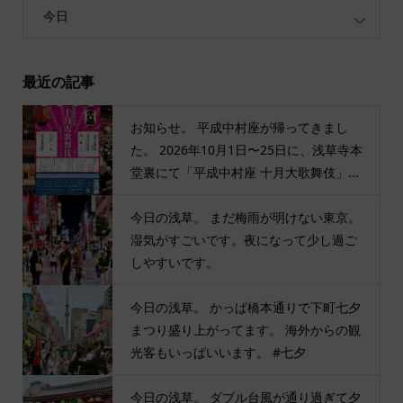
今日
最近の記事
お知らせ。 平成中村座が帰ってきまし
た。 2026年10月1日〜25日に、浅草寺本
堂裏にて「平成中村座 十月大歌舞伎」...
今日の浅草。 まだ梅雨が明けない東京。
湿気がすごいです。夜になって少し過ご
しやすいです。
今日の浅草。 かっぱ橋本通りで下町七夕
まつり盛り上がってます。 海外からの観
光客もいっぱいいます。 #七夕
今日の浅草。 ダブル台風が通り過ぎて夕