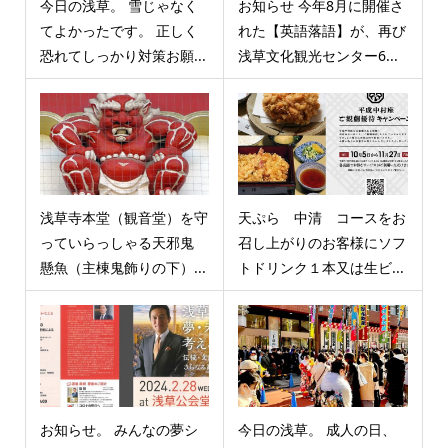
今日の浅草。 雪じゃなく
お知らせ 今年8月に開催さ
てよかったです。 正しく
れた【英語落語】が、再び
恐れてしっかり対策お願...
浅草文化観光センター6...
浅草寺本堂（観音堂）を守
天ぷら 中清 コースをお
っていらっしゃる天邪鬼
召し上がりのお客様にソフ
懸魚（主棟鬼飾りの下）...
トドリンク１本又は生ビ...
お知らせ。 みんなの夢シ
今日の浅草。 成人の日、