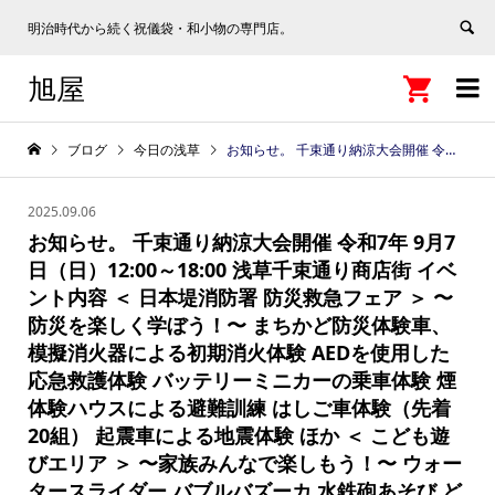
明治時代から続く祝儀袋・和小物の専門店。
旭屋


ブログ
今日の浅草
お知らせ。 千束通り納涼大会開催 令和7年 9月7日（日）12:00～18:00 浅草千束通り商店街 イベント内容 ＜ 日本堤消防署 防災救急フェア ＞ 〜防災を楽しく学ぼう！〜 まちかど防災体験車、模擬消火器による初期消火体験 AEDを使用した応急救護体験 バッテリーミニカーの乗車体験 煙体験ハウスによる避難訓練 はしご車体験（先着20組） 起震車による地震体験 ほか ＜ こども遊びエリア ＞ 〜家族みんなで楽しもう！〜 ウォータースライダー バブルバズーカ 水鉄砲あそび どじょうすくい ロードトレイン ＜ 飲食・物販エリア ＞ 〜おいしく、楽しく！〜 ＜ 自衛隊ブース ＞ 〜ここでしか見られないかも！？〜 装甲車展示 南極の氷展示 VR体験（ブルーインパルスなど）
2025.09.06
お知らせ。 千束通り納涼大会開催 令和7年 9月7
日（日）12:00～18:00 浅草千束通り商店街 イベ
ント内容 ＜ 日本堤消防署 防災救急フェア ＞ 〜
防災を楽しく学ぼう！〜 まちかど防災体験車、
模擬消火器による初期消火体験 AEDを使用した
応急救護体験 バッテリーミニカーの乗車体験 煙
体験ハウスによる避難訓練 はしご車体験（先着
20組） 起震車による地震体験 ほか ＜ こども遊
びエリア ＞ 〜家族みんなで楽しもう！〜 ウォー
タースライダー バブルバズーカ 水鉄砲あそび ど