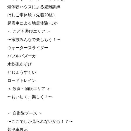
煙体験ハウスによる避難訓練
はしご車体験（先着20組）
起震車による地震体験 ほか
＜ こども遊びエリア ＞
〜家族みんなで楽しもう！〜
ウォータースライダー
バブルバズーカ
水鉄砲あそび
どじょうすくい
ロードトレイン
＜ 飲食・物販エリア ＞
〜おいしく、楽しく！〜
＜ 自衛隊ブース ＞
〜ここでしか見られないかも！？〜
装甲車展示