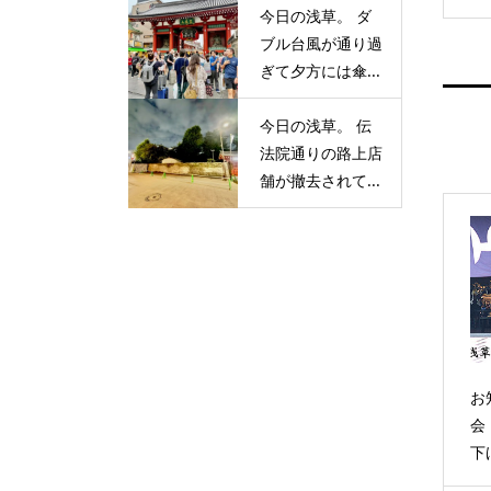
今日の浅草。 ダ
ブル台風が通り過
ぎて夕方には傘...
今日の浅草。 伝
法院通りの路上店
舗が撤去されて...
お
会
下