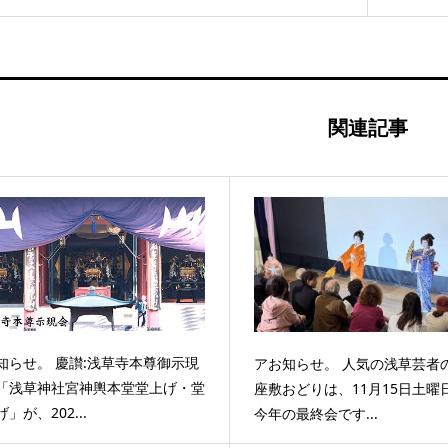
関連記事
知らせ。 慶讃:浅草寺本尊御示現
アお知らせ。 人気の浅草芸者
「浅草神社宮神輿本堂堂上げ・堂
座敷おどりは、11月15日土曜
げ」が、202...
今年の最終会です...