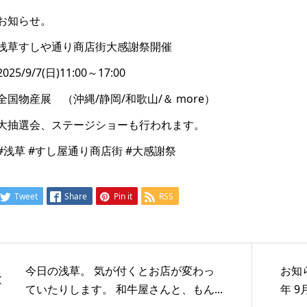
お知らせ。
浅草すしや通り商店街大感謝祭開催
2025/9/7(日)11:00～17:00
全国物産展 （沖縄/静岡/和歌山/＆ more）
大抽選会、ステージショーも行われます。
#浅草 #すし屋通り商店街 #大感謝祭
Tweet
Share
Pin it
RSS
今日の浅草。 気が付くとお店が変わっ
お知
ていたりします。 和牛屋さんと、もん...
年 9