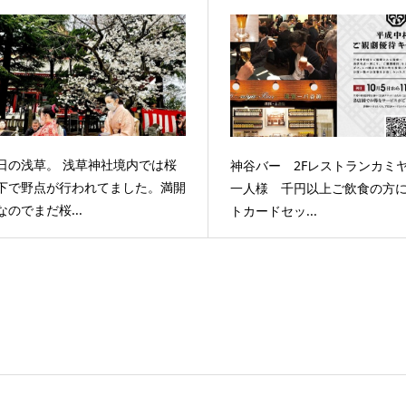
日の浅草。 浅草神社境内では桜
神谷バー 2Fレストランカミ
下で野点が行われてました。満開
一人様 千円以上ご飲食の方
なのでまだ桜...
トカードセッ...