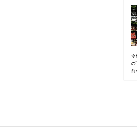
今
の
前