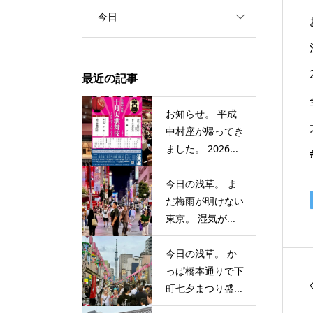
今日
最近の記事
お知らせ。 平成
中村座が帰ってき
ました。 2026...
今日の浅草。 ま
だ梅雨が明けない
東京。 湿気が...
今日の浅草。 か
っぱ橋本通りで下
町七夕まつり盛...