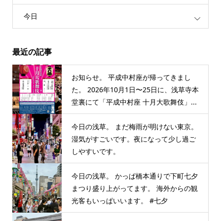
今日
最近の記事
お知らせ。 平成中村座が帰ってきまし
た。 2026年10月1日〜25日に、浅草寺本
堂裏にて「平成中村座 十月大歌舞伎」...
今日の浅草。 まだ梅雨が明けない東京。
湿気がすごいです。夜になって少し過ご
しやすいです。
今日の浅草。 かっぱ橋本通りで下町七夕
まつり盛り上がってます。 海外からの観
光客もいっぱいいます。 #七夕