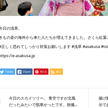
今日の浅草。
きもの姿の海外から来た人たちが増えてきました。さくら紅葉
#正しく恐れてしっかり対策お願いします #浅草 #asakusa #toky
https://e-asakusa.jp
Tweet
Share
Pin it
RSS
今日のスカイツリー。 青空ですが北風
揚げ
だったみたいで肌寒かったです。祝儀...
示で