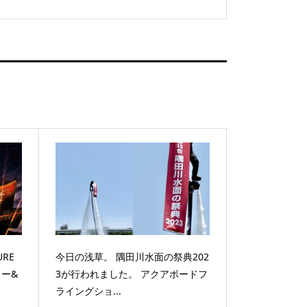
URE
今日の浅草。 隅田川水面の祭典202
ャー&
3が行われました。 アクアボードフ
ライングショ...