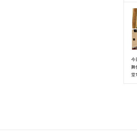
今
舞
堂