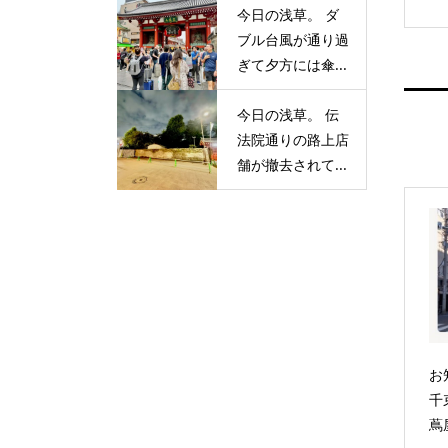
今日の浅草。 ダ
ブル台風が通り過
ぎて夕方には傘...
今日の浅草。 伝
法院通りの路上店
舗が撤去されて...
お
千
蔦