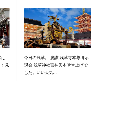
楽し
今日の浅草。 慶讃:浅草寺本尊御示
よく見
現会 浅草神社宮神輿本堂堂上げで
した。いい天気...