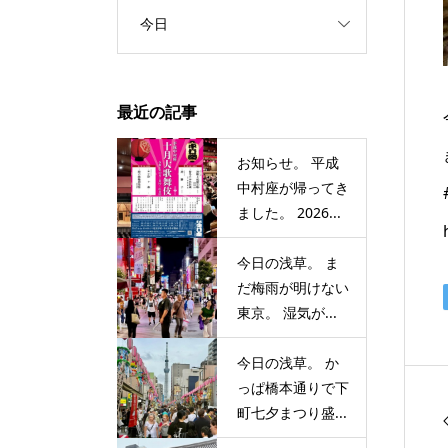
今日
最近の記事
お知らせ。 平成
中村座が帰ってき
ました。 2026...
今日の浅草。 ま
だ梅雨が明けない
東京。 湿気が...
今日の浅草。 か
っぱ橋本通りで下
町七夕まつり盛...