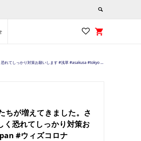
せ
 #tokyo #japan #ウィズコロナ https://e-asakusa.jp
人たちが増えてきました。さ
しく恐れてしっかり対策お
japan #ウィズコロナ