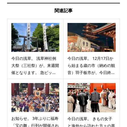
関連記事
今日の浅草。 浅草神社例
今日の浅草。 12月17日か
大祭（三社祭）が、来週開
ら始まる歳の市（納めの観
催となります。 急ピッ...
音）羽子板市が、今日終...
お知らせ。 3年ぶりに福寿
今日の浅草。 きもの女子
「宝の舞」行列が開催され
と海外から訪れた方々の異