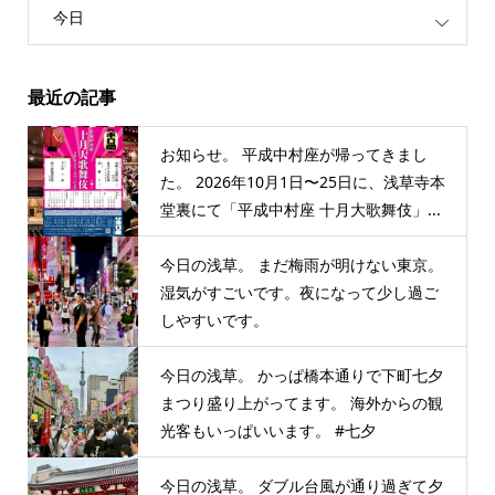
今日
最近の記事
お知らせ。 平成中村座が帰ってきまし
た。 2026年10月1日〜25日に、浅草寺本
堂裏にて「平成中村座 十月大歌舞伎」...
今日の浅草。 まだ梅雨が明けない東京。
湿気がすごいです。夜になって少し過ご
しやすいです。
今日の浅草。 かっぱ橋本通りで下町七夕
まつり盛り上がってます。 海外からの観
光客もいっぱいいます。 #七夕
今日の浅草。 ダブル台風が通り過ぎて夕