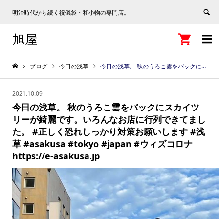
明治時代から続く祝儀袋・和小物の専門店。
旭屋


ブログ
今日の浅草
今日の浅草。 秋のうろこ雲をバックにスカイツリーが綺麗です。いろんなお店に行列できてました。 #正しく恐れしっかり対策お願いします #浅草 #asakusa #tokyo #japan #ウィズコロナ https://e-asakusa.jp
2021.10.09
今日の浅草。 秋のうろこ雲をバックにスカイツ
リーが綺麗です。いろんなお店に行列できてまし
た。 #正しく恐れしっかり対策お願いします #浅
草 #asakusa #tokyo #japan #ウィズコロナ
https://e-asakusa.jp