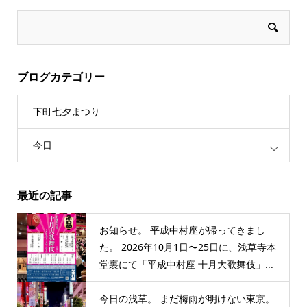
ブログカテゴリー
下町七夕まつり
今日
最近の記事
お知らせ。 平成中村座が帰ってきまし
た。 2026年10月1日〜25日に、浅草寺本
堂裏にて「平成中村座 十月大歌舞伎」...
今日の浅草。 まだ梅雨が明けない東京。