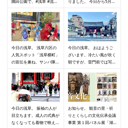
隅田公園で、#浅草 #流...
りました。 今日から5月...
今日の浅草。 浅草六区の
今日の浅草。 おはようご
人気スポット「浅草横町」
ざいます。冷たい風が吹く
の宣伝を兼ね、サンバ隊...
朝ですが、雷門前では写...
今日の浅草。 振袖の人が
お知らせ。 観音の里・祈
目立ちます。成人の式典が
りとくらしの文化伝承会議
なくなっても着物で映え...
事業 第１回パネル展「湖...