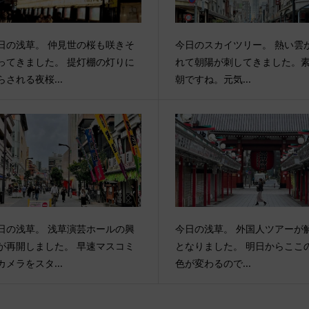
日の浅草。 仲見世の桜も咲きそ
今日のスカイツリー。 熱い雲
ってきました。 提灯棚の灯りに
れて朝陽が刺してきました。
らされる夜桜...
朝ですね。元気...
日の浅草。 浅草演芸ホールの興
今日の浅草。 外国人ツアーが
が再開しました。 早速マスコミ
となりました。 明日からここ
カメラをスタ...
色が変わるので...