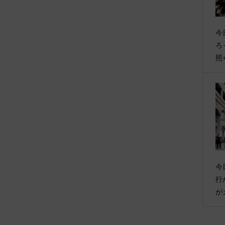
今
ろ
照
今
行
が