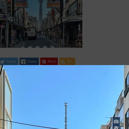
Tweet
Share
Pin it
RSS