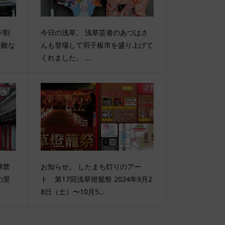
が割
今日の浅草。 浅草芸者のあづはさ
素敵な
んも登場して羽子板市を盛り上げて
くれました。 ...
解禁
お知らせ。 したまち灯りのアー
の景
ト 第17回浅草燈籠祭 2024年9月2
8日（土）〜10月5...