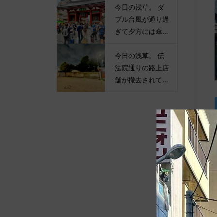
今日の浅草。 ダ
ブル台風が通り過
ぎて夕方には傘...
今日の浅草。 伝
法院通りの路上店
舗が撤去されて...