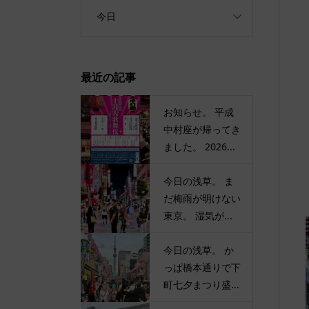
今日
最近の記事
お知らせ。 平成
中村座が帰ってき
ました。 2026...
今日の浅草。 ま
だ梅雨が明けない
東京。 湿気が...
今日の浅草。 か
っぱ橋本通りで下
町七夕まつり盛...