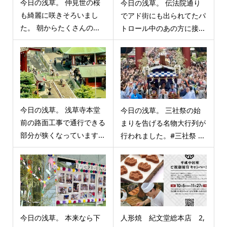
今日の浅草。 仲見世の桜
今日の浅草。 伝法院通り
も綺麗に咲きそろいまし
でアド街にも出られてたパ
た。 朝からたくさんの...
トロール中のあの方に接...
今日の浅草。 浅草寺本堂
今日の浅草。 三社祭の始
前の路面工事で通行できる
まりを告げる名物大行列が
部分が狭くなっています...
行われました。#三社祭 ...
今日の浅草。 本来なら下
人形焼 紀文堂総本店 2,