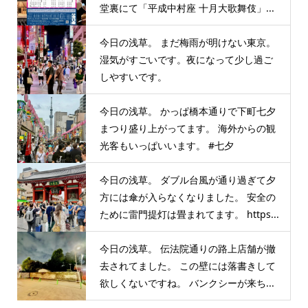
堂裏にて「平成中村座 十月大歌舞伎」...
今日の浅草。 まだ梅雨が明けない東京。
湿気がすごいです。夜になって少し過ご
しやすいです。
今日の浅草。 かっぱ橋本通りで下町七夕
まつり盛り上がってます。 海外からの観
光客もいっぱいいます。 #七夕
今日の浅草。 ダブル台風が通り過ぎて夕
方には傘が入らなくなりました。 安全の
ために雷門提灯は畳まれてます。 https...
今日の浅草。 伝法院通りの路上店舗が撤
去されてました。 この壁には落書きして
欲しくないですね。 バンクシーが来ち...