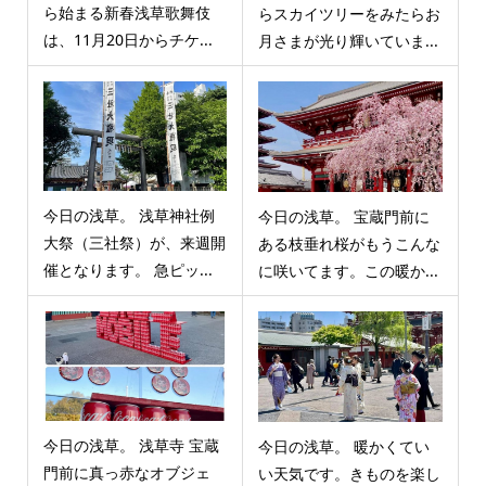
ら始まる新春浅草歌舞伎
らスカイツリーをみたらお
は、11月20日からチケ...
月さまが光り輝いていま...
今日の浅草。 浅草神社例
今日の浅草。 宝蔵門前に
大祭（三社祭）が、来週開
ある枝垂れ桜がもうこんな
催となります。 急ピッ...
に咲いてます。この暖か...
今日の浅草。 浅草寺 宝蔵
今日の浅草。 暖かくてい
門前に真っ赤なオブジェ
い天気です。きものを楽し