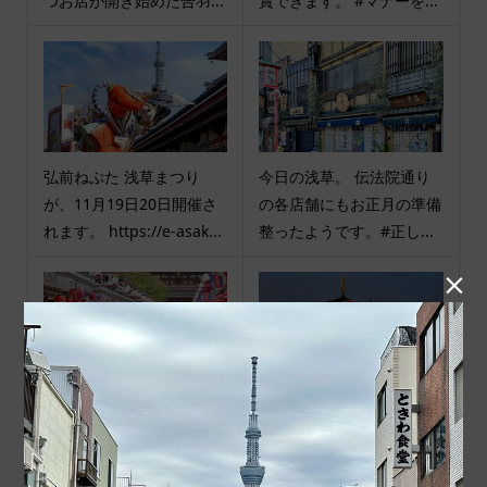
つお店が開き始めた合羽...
賞できます。 #マナーを...
弘前ねぷた 浅草まつり
今日の浅草。 伝法院通り
が、11月19日20日開催さ
の各店舗にもお正月の準備
れます。 https://e-asak...
整ったようです。#正し...

今日の浅草。 雨の日とま
今日の浅草。 雨が降って
んぼうでこんな人通りで
きたので人が引けるのが早
す。 きもの姿の方はお...
い感じです。 #マナーを...