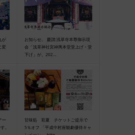
丸が
お知らせ。 慶讃:浅草寺本尊御示現
に変
会「浅草神社宮神輿本堂堂上げ・堂
下げ」が、202...
アー
甘味処 彩夏 チケットご提示で
です。
5％オフ 「平成中村座観劇優待キャ
ンペーン」 http...