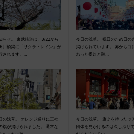
知らせ。 東武鉄道は、3/22から
今日の浅草。 祝日のため日の
田川橋梁に「サクラトレイン」が
掲げられています。 赤から白
行されます。...
わった提灯と融...
日の浅草。 オレンジ通りに三社
今日の浅草。 旗🚩を持ったツ
の旗が掲げられました。 通常な
団体を見かけるのは久しぶり
あちこちに跨...
だんだんいろい...