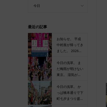
今日
最近の記事
お知らせ。 平成
中村座が帰ってき
ました。 2026...
今日の浅草。 ま
だ梅雨が明けない
東京。 湿気が...
今日の浅草。 か
っぱ橋本通りで下
町七夕まつり盛...