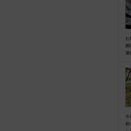
お
隅
運
今
祭
ら