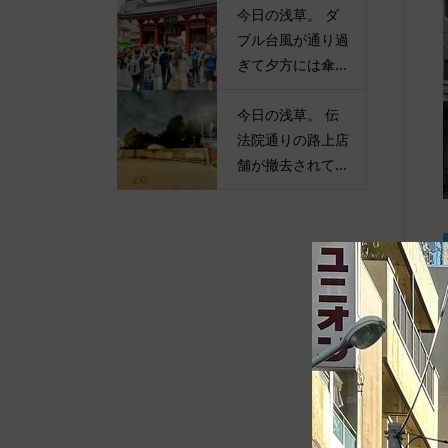
今日の浅草。 ダ
ブル台風が通り過
ぎて夕方には傘...
今日の浅草。 伝
法院通りの路上店
舗が撤去されて...