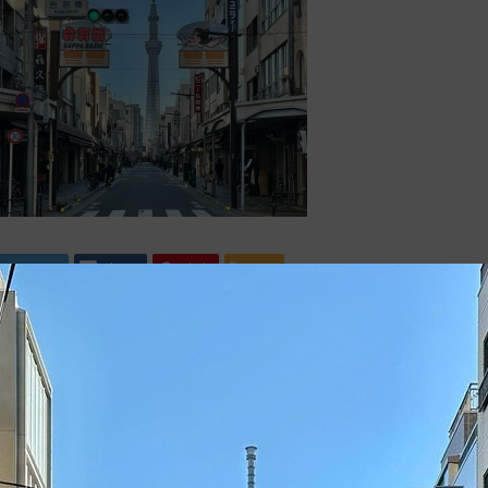
Tweet
Share
Pin it
RSS