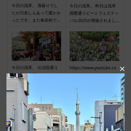
今日の浅草。 薄曇りでし
今日の浅草。 昨日は浅草
たが日差しもあって暖かか
国際通りビートフェスティ
ったです。まだ春節前で...
バル2025が開催されまし...
今日の浅草。 伝法院通り
https://www.youtube.co

の紅葉が綺麗です。きもの
m/live/iNwstdHDU0M?si=
姿の若い娘さんが楽しむ...
6xBX49Fe6-QKGZrD 令...
商品カテゴリ
商品ジャンル