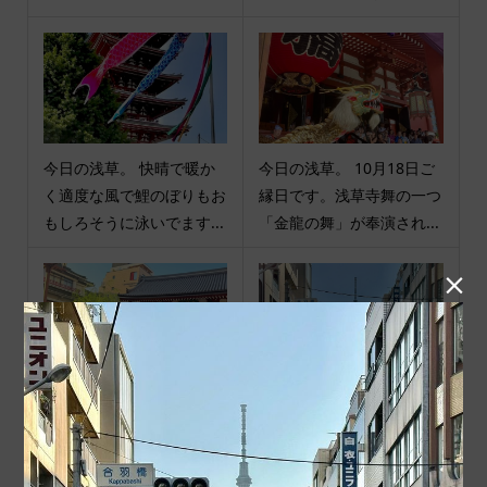
今日の浅草。 快晴で暖か
今日の浅草。 10月18日ご
く適度な風で鯉のぼりもお
縁日です。浅草寺舞の一つ
もしろそうに泳いでます...
「金龍の舞」が奉演され...

今日の浅草。 少し涼しく
今日のスカイツリー。 青
なってきた夕方から人が増
空にくっきりです。だんだ
える感じがします。今日...
ん気温上がってます。 祝...