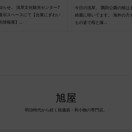
知らせ。 浅草文化観光センター7
今日の浅草。 隅田公園の桜は
展示スペースにて【台東にぎわい
綺麗に咲いてます。 海外の方
光情報展】...
もの姿で桜と撮...
旭屋
明治時代から続く祝儀袋・和小物の専門店。