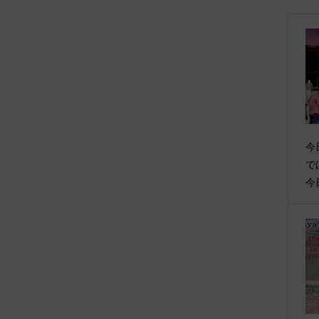
今
で
今