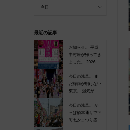
今日
最近の記事
お知らせ。 平成
中村座が帰ってき
ました。 2026...
今日の浅草。 ま
だ梅雨が明けない
東京。 湿気が...
今日の浅草。 か
っぱ橋本通りで下
町七夕まつり盛...