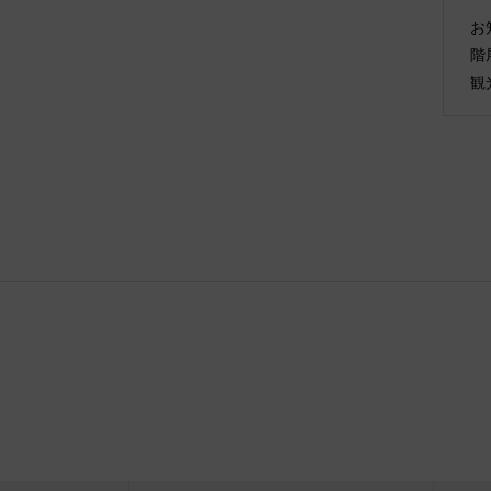
お
階
観