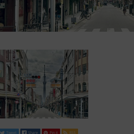
Tweet
Share
Pin it
RSS