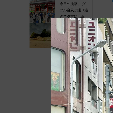
今日の浅草。 ダ
ブル台風が通り過
ぎて夕方には傘...
今日の浅草。 伝
法院通りの路上店
舗が撤去されて...