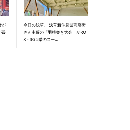
者が
今日の浅草。 浅草新仲見世商店街
が緩
さん主催の「羽根突き大会」がRO
X・3G 5階のスー...