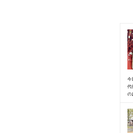
今
代
の