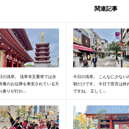
関連記事
日の浅草。 浅草寺五重塔では永
今日の浅草。 こんなに少ない
供養のお位牌を奉安されている方
朝だけです。 今日で宣言は終
お参りが行わ...
ですね。 正しく...