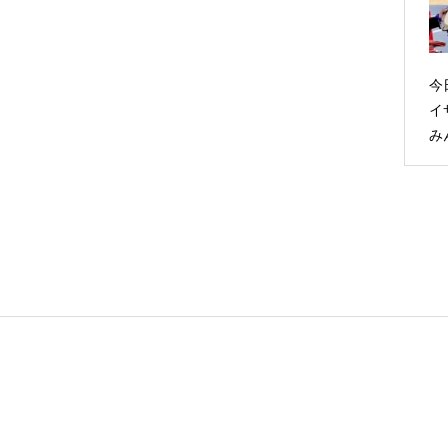
今
イ
み