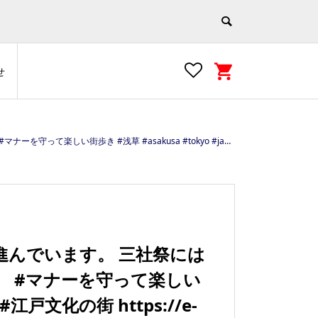
せ
#tokyo #japan #江戸文化の街 https://e-asakusa.jp/
進んでいます。 三社祭には
 #マナーを守って楽しい
 #江戸文化の街 https://e-