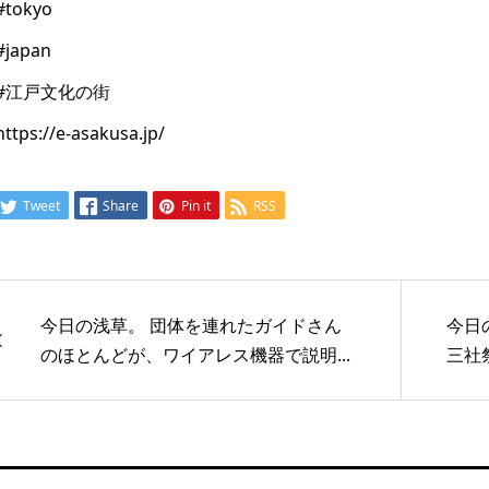
#tokyo
#japan
#江戸文化の街
https://e-asakusa.jp/
Tweet
Share
Pin it
RSS
今日の浅草。 団体を連れたガイドさん
今日
のほとんどが、ワイアレス機器で説明...
三社