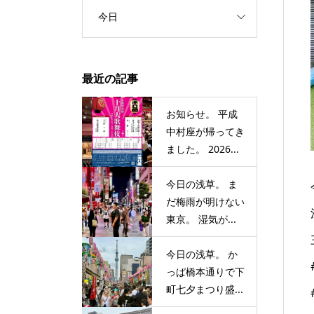
今日
最近の記事
お知らせ。 平成
中村座が帰ってき
ました。 2026...
今日の浅草。 ま
だ梅雨が明けない
東京。 湿気が...
今日の浅草。 か
っぱ橋本通りで下
町七夕まつり盛...