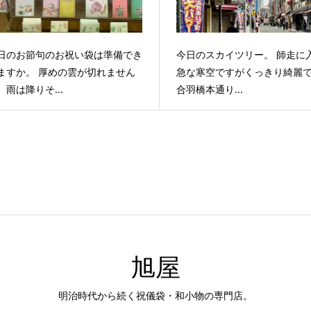
日のお節句のお祝い袋は準備でき
今日のスカイツリー。 師走に
ますか。 厚めの雲が切れません
急な寒空ですがくっきり綺麗
、雨は降りそ...
合羽橋本通り...
旭屋
明治時代から続く祝儀袋・和小物の専門店。