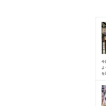
今
よ
を