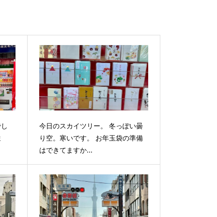
でし
今日のスカイツリー。 冬っぽい曇
ま
り空。寒いです。 お年玉袋の準備
はできてますか...