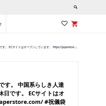
せ
re.com/ #祝儀袋 #定点観測 #スカイツリー #インバウンドマーケティング #100万円入る祝儀袋
です。 中国系らしき人達
休日です。 ECサイトはオ
perstore.com/ #祝儀袋