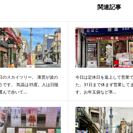
関連記事
日のスカイツリー。 薄雲が波の
今日は定休日を返上して営業
うです。 気温は35度。人は日陰
た。31日まで休まず営業して
選んで歩いて...
す。お年玉袋など準...