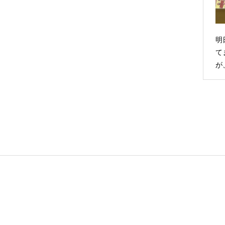
明
て
が