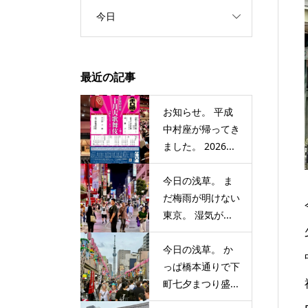
今日
最近の記事
お知らせ。 平成
中村座が帰ってき
ました。 2026...
今日の浅草。 ま
だ梅雨が明けない
東京。 湿気が...
今日の浅草。 か
っぱ橋本通りで下
町七夕まつり盛...