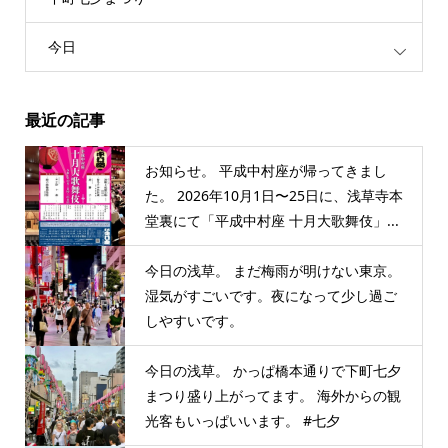
今日
最近の記事
お知らせ。 平成中村座が帰ってきまし
た。 2026年10月1日〜25日に、浅草寺本
堂裏にて「平成中村座 十月大歌舞伎」...
今日の浅草。 まだ梅雨が明けない東京。
湿気がすごいです。夜になって少し過ご
しやすいです。
今日の浅草。 かっぱ橋本通りで下町七夕
まつり盛り上がってます。 海外からの観
光客もいっぱいいます。 #七夕