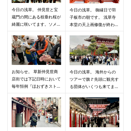
今日の浅草。 仲見世と宝
今日の浅草。 御縁日で羽
蔵門の間にある枝垂れ桜が
子板市の朝です。 浅草寺
綺麗に咲いてます。ソメ...
本堂の天上画修復が終わ...
お知らせ。 草新仲見世商
今日の浅草。 海外からの
店街では下記日時において
ツアーで旗🚩先頭に観光す
毎年恒例『ほおずきスト...
る団体がいくつも来てま...