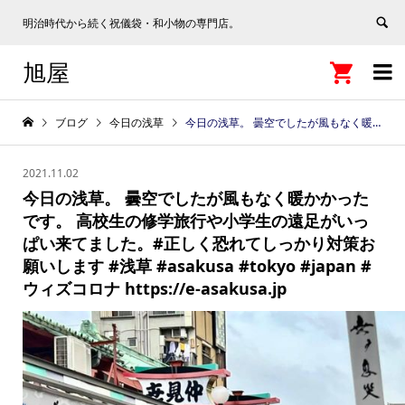
明治時代から続く祝儀袋・和小物の専門店。
旭屋


ブログ
今日の浅草
今日の浅草。 曇空でしたが風もなく暖かかったです。 高校生の修学旅行や小学生の遠足がいっぱい来てました。#正しく恐れてしっかり対策お願いします #浅草 #asakusa #tokyo #japan #ウィズコロナ https://e-asakusa.jp
2021.11.02
今日の浅草。 曇空でしたが風もなく暖かかった
です。 高校生の修学旅行や小学生の遠足がいっ
ぱい来てました。#正しく恐れてしっかり対策お
願いします #浅草 #asakusa #tokyo #japan #
ウィズコロナ https://e-asakusa.jp