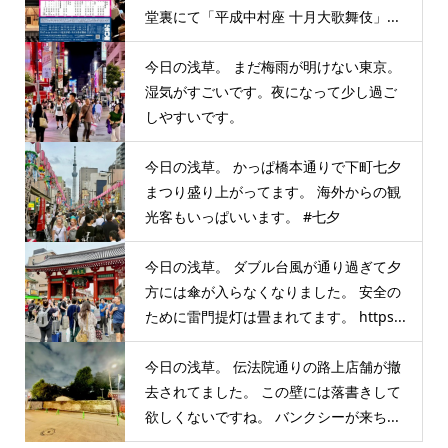
堂裏にて「平成中村座 十月大歌舞伎」...
今日の浅草。 まだ梅雨が明けない東京。
湿気がすごいです。夜になって少し過ご
しやすいです。
今日の浅草。 かっぱ橋本通りで下町七夕
まつり盛り上がってます。 海外からの観
光客もいっぱいいます。 #七夕
今日の浅草。 ダブル台風が通り過ぎて夕
方には傘が入らなくなりました。 安全の
ために雷門提灯は畳まれてます。 https...
今日の浅草。 伝法院通りの路上店舗が撤
去されてました。 この壁には落書きして
欲しくないですね。 バンクシーが来ち...