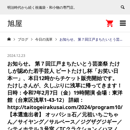
明治時代から続く祝儀袋・和小物の専門店。
旭屋


ブログ
今日の浅草
お知らせ。 第７回江戸まちたいとう芸楽祭 たけしが認めた若手芸人 ビートたけし杯「お笑い日本一」、本日12時からチケット販売開始です。 たけしさんが、久しぶりに浅草に帰ってきます！ 日時：令和7年2月7日（金）19時開演 会場：東洋館（台東区浅草1-43-12） 詳細：http://taitogeirakusai.com/2024/program10/ 【本選進出者】 オッパショ石／元祖いちごちゃん／サイヤング／サルベース／ジグザグジギー／シティホテル３号室／TCクラクション／ハマノとヘンミ（以上、８組。） 【プレゼンター・審査員】 ビートたけし（江戸まちたいとう芸楽祭実行委員会 名誉顧問)／高田文夫／ナイツ 【過去グランプリ受賞歴】 第１回 グランプリ：マッハスピード豪速球 第２回 グランプリ：該当なし 第３回 グランプリ：オキシジェン 第４回 グランプリ：四天王 第5回 グランプリ：ハンジロウ 第6回 グランプリ：ヤーレンズ
2024.12.23
お知らせ。 第７回江戸まちたいとう芸楽祭 たけ
しが認めた若手芸人 ビートたけし杯「お笑い日
本一」、本日12時からチケット販売開始です。
たけしさんが、久しぶりに浅草に帰ってきます！
日時：令和7年2月7日（金）19時開演 会場：東洋
館（台東区浅草1-43-12） 詳細：
http://taitogeirakusai.com/2024/program10/
【本選進出者】 オッパショ石／元祖いちごちゃ
ん／サイヤング／サルベース／ジグザグジギー／
シティホテル３号室／TCクラクション／ハマノ