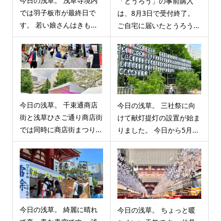
今日の浅草。 浅草寺境内
「とうろう」の事前購入
では羽子板市が最終日で
は、8月3日で受付終了。
す。 若い娘さんはきも...
ご自宅に届いたとうろう...
今日の浅草。 千束通商店
今日の浅草。 三社祭に向
街と浅草ひさご通り商店街
けて献灯提灯の設置が始ま
では同時に商店街まつり...
りました。 今日から5月...
今日の浅草。 綺麗に晴れ
今日の浅草。 ちょっと暖