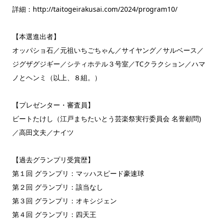
詳細：http://taitogeirakusai.com/2024/program10/
【本選進出者】
オッパショ石／元祖いちごちゃん／サイヤング／サルベース／
ジグザグジギー／シティホテル３号室／TCクラクション／ハマ
ノとヘンミ（以上、８組。）
【プレゼンター・審査員】
ビートたけし（江戸まちたいとう芸楽祭実行委員会 名誉顧問)
／高田文夫／ナイツ
【過去グランプリ受賞歴】
第１回 グランプリ：マッハスピード豪速球
第２回 グランプリ：該当なし
第３回 グランプリ：オキシジェン
第４回 グランプリ：四天王