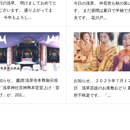
日の浅草。 明けましておめでと
今日の浅草。 仲見世も秋の装
ございます。 盛り上がってま
す。 まだ昼間は夏日で半袖で
。 今年もよろし...
夫です。 花川戸...
知らせ。 慶讃:浅草寺本尊御示現
お知らせ。 ２０２５年７月１
「浅草神社宮神輿本堂堂上げ・堂
日 浅草芸妓のお座敷おどり 
げ」が、202...
所千秋楽です。 「...