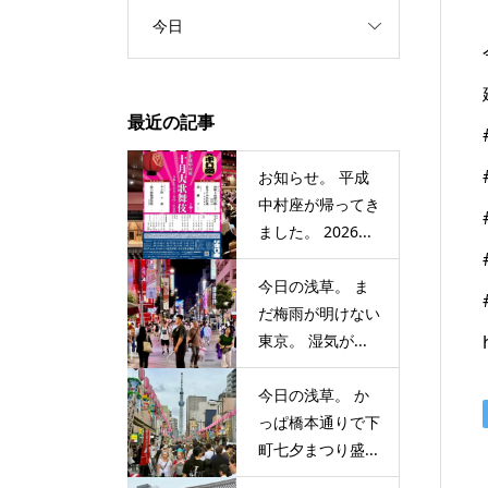
今日
最近の記事
お知らせ。 平成
中村座が帰ってき
ました。 2026...
今日の浅草。 ま
だ梅雨が明けない
東京。 湿気が...
今日の浅草。 か
っぱ橋本通りで下
町七夕まつり盛...