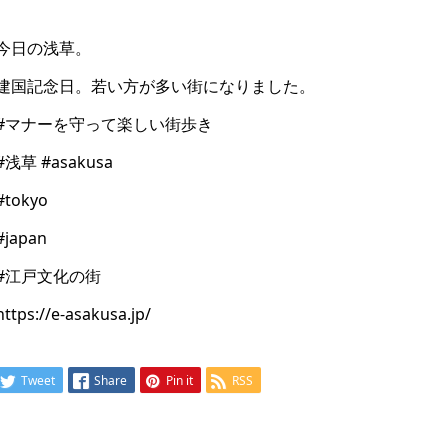
今日の浅草。
建国記念日。若い方が多い街になりました。
#マナーを守って楽しい街歩き
#浅草 #asakusa
#tokyo
#japan
#江戸文化の街
https://e-asakusa.jp/
Tweet
Share
Pin it
RSS