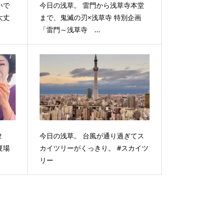
いで
今日の浅草。 雷門から浅草寺本堂
大丈
まで、鬼滅の刃×浅草寺 特別企画
「雷門～浅草寺 ...
２
今日の浅草。 台風が通り過ぎてス
夏場
カイツリーがくっきり。 #スカイツ
リー