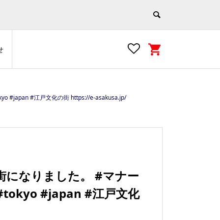
せ
 #江戸文化の街 https://e-asakusa.jp/
街になりました。 #マナー
okyo #japan #江戸文化