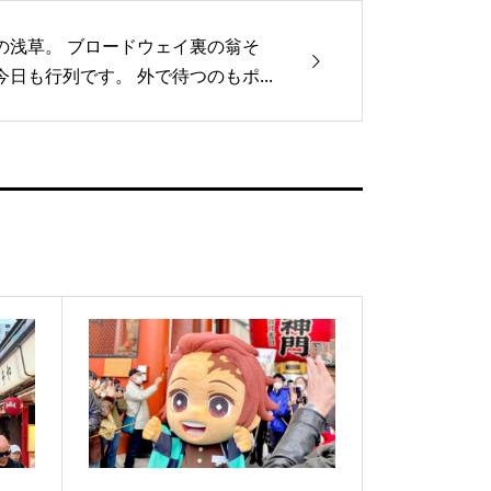
の浅草。 ブロードウェイ裏の翁そ
今日も行列です。 外で待つのもポ...