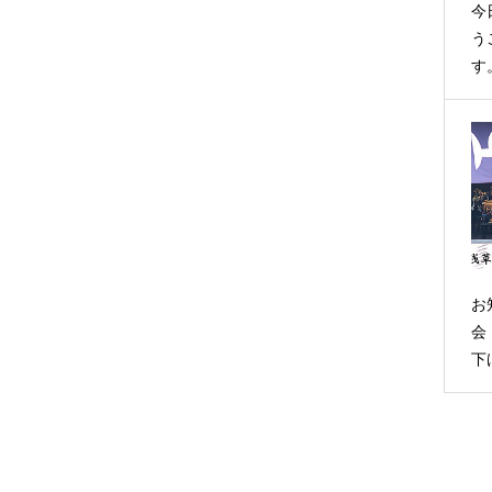
今
う
す
お
会
下