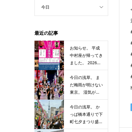
今日
最近の記事
お知らせ。 平成
中村座が帰ってき
ました。 2026...
今日の浅草。 ま
だ梅雨が明けない
東京。 湿気が...
今日の浅草。 か
っぱ橋本通りで下
町七夕まつり盛...