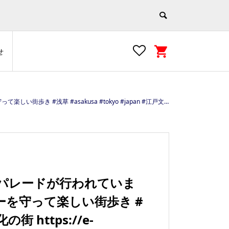
せ
tokyo #japan #江戸文化の街 https://e-asakusa.jp
ーパレードが行われていま
ーを守って楽しい街歩き #
の街 https://e-