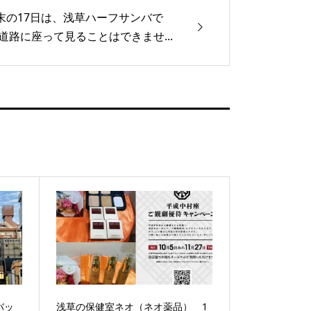
末の17日は、浅草ハーフサンバで
 道路に座って見ることはできませ...
バッ
浅草の保健室ネオ（ネオ薬品） 1