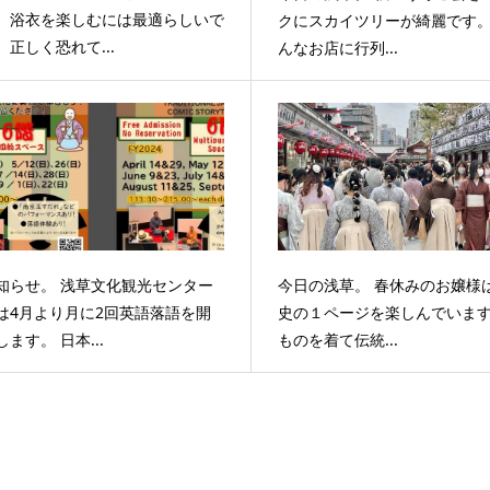
、浴衣を楽しむには最適らしいで
クにスカイツリーが綺麗です
。正しく恐れて...
んなお店に行列...
知らせ。 浅草文化観光センター
今日の浅草。 春休みのお嬢様
は4月より月に2回英語落語を開
史の１ページを楽しんでいま
します。 日本...
ものを着て伝統...