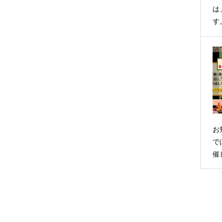
は
す
お
で
催