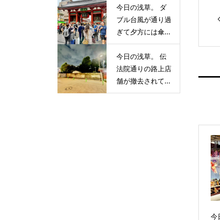
今日の浅草。 ダ
ブル台風が通り過
ぎて夕方には傘...
今日の浅草。 伝
法院通りの路上店
舗が撤去されて...
今