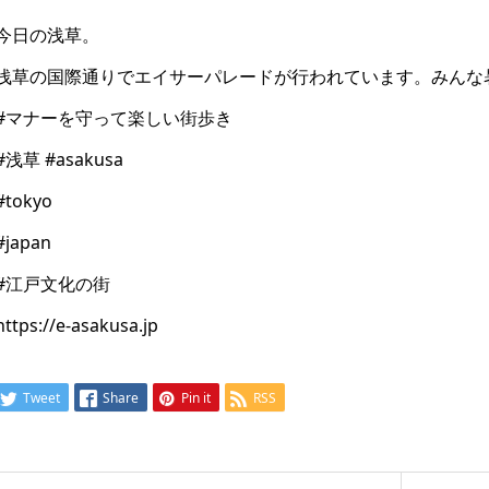
今日の浅草。
浅草の国際通りでエイサーパレードが行われています。みんな
#マナーを守って楽しい街歩き
#浅草 #asakusa
#tokyo
#japan
#江戸文化の街
https://e-asakusa.jp
Tweet
Share
Pin it
RSS