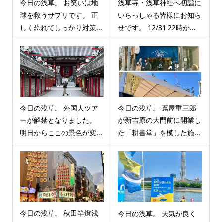
今日の浅草。 お笑いは地
浅草寺・浅草神社へ初詣に
球を救うサプリです。 正
いらっしゃる皆様にお知ら
しく恐れてしっかり対策...
せです。 12/31 22時か...
今日の浅草。 外国人ツア
今日の浅草。 蔦屋重三郎
ーが解禁となりました。
が新吉原の大門前に開業し
明日からここの景色が変...
た「耕書堂」を模した施...
今日の浅草。 秋田竿燈浅
今日の浅草。 天気が良く