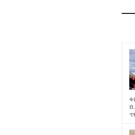
今
日
で