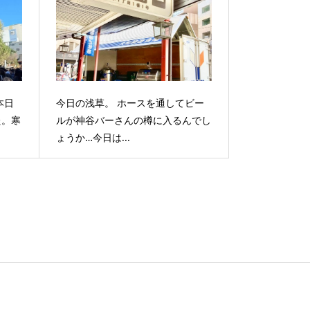
本日
今日の浅草。 ホースを通してビー
た。寒
ルが神谷バーさんの樽に入るんでし
ょうか…今日は...