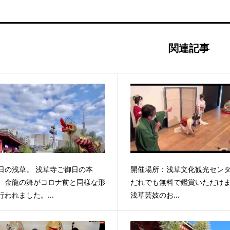
関連記事
日の浅草。 浅草寺ご御日の本
開催場所：浅草文化観光セン
、金龍の舞がコロナ前と同様な形
だれでも無料で鑑賞いただけ
行われました。...
浅草芸妓のお...