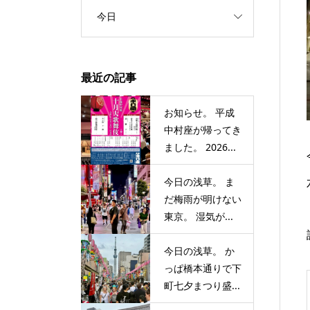
今日
最近の記事
お知らせ。 平成
中村座が帰ってき
ました。 2026...
今日の浅草。 ま
だ梅雨が明けない
東京。 湿気が...
今日の浅草。 か
っぱ橋本通りで下
町七夕まつり盛...