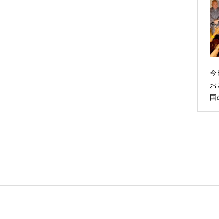
今
お
国