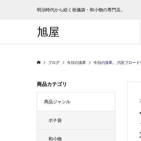
明治時代から続く祝儀袋・和小物の専門店。
旭屋
ブログ
今日の浅草
今日の浅草。 六区ブロードウェイや浅草新仲見世商店街は「浅草キッド」一色です。今
商品カテゴリ
商品ジャンル
ポチ袋
和小物