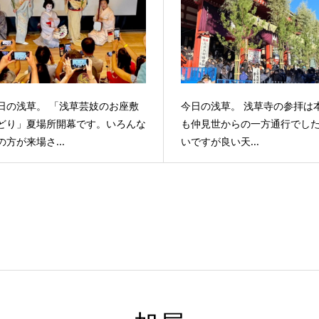
日の浅草。 「浅草芸妓のお座敷
今日の浅草。 浅草寺の参拝は
どり」夏場所開幕です。いろんな
も仲見世からの一方通行でし
の方が来場さ...
いですが良い天...