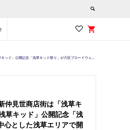
せ
対策お願いします #浅草キッド #netf #Netflix #浅草 #asakusa #tokyo #japan #ウィズコロナ https://e-asakusa.jp
新仲見世商店街は「浅草キ
画「浅草キッド」公開記念「浅
中心とした浅草エリアで開