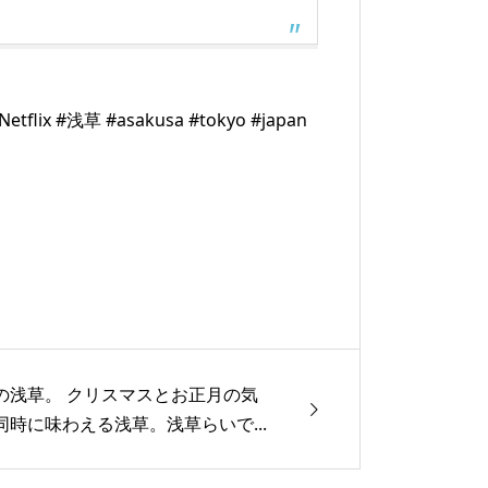
 #浅草 #asakusa #tokyo #japan
の浅草。 クリスマスとお正月の気
同時に味わえる浅草。浅草らいで...