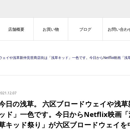
店舗概要
お買い物
ブログ
お問い合わ
日からNetflix映画「浅草キッド」公開記念「浅草キッド祭り」が六区ブロードウェイを中心とした浅草エリアで開催です。イベント詳細は以下をご覧ください。 https://e-asakusa.jp/event/69872 #正しく恐れてしっかり
2021.12.07
今日の浅草。 六区ブロードウェイや浅草
ッド」一色です。今日からNetflix映
草キッド祭り」が六区ブロードウェイを