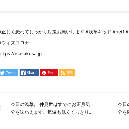
#正しく恐れてしっかり対策お願いします #浅草キッド #netf #Netflix
#ウィズコロナ
https://e-asakusa.jp
Tweet
Share
Pin it
RSS
今日の浅草。 仲見世はすでにお正月気
今日
分を味わえます。気温も低くくっきり...
分を