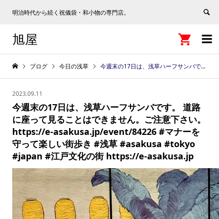
明治時代から続く祝儀袋・和小物の専門店。
旭屋


ブログ
今日の浅草
今週末の17日は、浅草ハーフサンバです。 道路に座って見ることはできません。ご注意下さい。 https://e-asakusa.jp/event/84226 #マナーを守って楽しい街歩き #浅草 #asakusa #tokyo #japan #江戸文化の街 https://e-asakusa.jp
2023.09.11
今週末の17日は、浅草ハーフサンバです。 道路
に座って見ることはできません。ご注意下さい。
https://e-asakusa.jp/event/84226 #マナーを
守って楽しい街歩き #浅草 #asakusa #tokyo
#japan #江戸文化の街 https://e-asakusa.jp