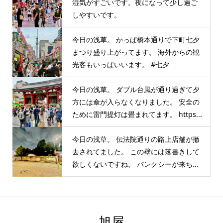
湿気がすごいです。夜になって少し過ご
しやすいです。
今日の浅草。 かっぱ橋本通りで下町七夕
まつり盛り上がってます。 海外からの観
光客もいっぱいいます。 #七夕
今日の浅草。 ダブル台風が通り過ぎて夕
方には傘が入らなくなりました。 安全の
ために雷門提灯は畳まれてます。 https...
今日の浅草。 伝法院通りの路上店舗が撤
去されてました。 この壁には落書きして
欲しくないですね。 バンクシーが来ち...
旭屋