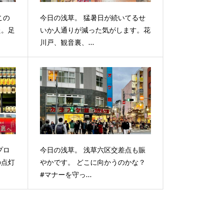
この
今日の浅草。 猛暑日が続いてるせ
た。足
いか人通りが減った気がします。花
川戸、観音裏、...
プロ
今日の浅草。 浅草六区交差点も賑
の点灯
やかです。 どこに向かうのかな？
#マナーを守っ...