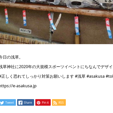
今日の浅草。
浅草神社に2020年の大規模スポーツイベントにちなんでデザ
#正しく恐れてしっかり対策お願いします #浅草 #asakusa #toky
https://e-asakusa.jp
Tweet
Share
Pin it
RSS