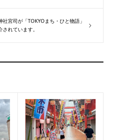
神社宮司が「TOKYOまち・ひと物語」
介されています。
s://www.sankei.com/article/20220516-
TJRWSNOIBDXZU...