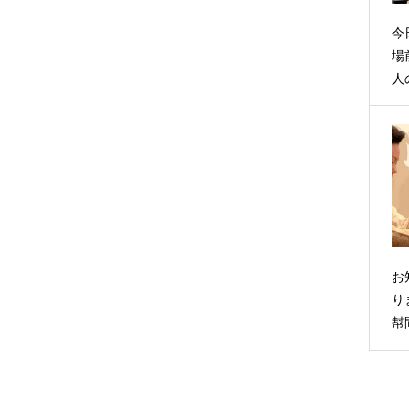
今
場
人
お
り
幇