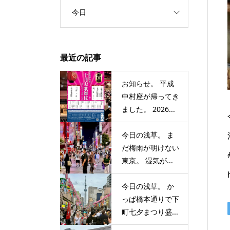
今日
最近の記事
お知らせ。 平成
中村座が帰ってき
ました。 2026...
今日の浅草。 ま
だ梅雨が明けない
東京。 湿気が...
今日の浅草。 か
っぱ橋本通りで下
町七夕まつり盛...