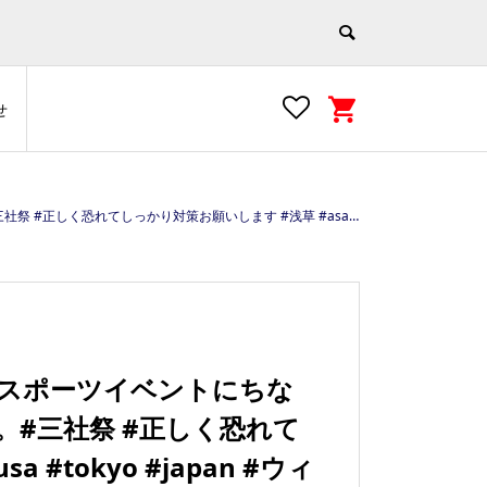
せ
usa #tokyo #japan #ウィズコロナ https://e-asakusa.jp
模スポーツイベントにちな
#三社祭 #正しく恐れて
#tokyo #japan #ウィ