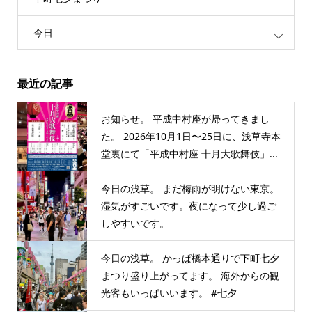
今日
最近の記事
お知らせ。 平成中村座が帰ってきまし
た。 2026年10月1日〜25日に、浅草寺本
堂裏にて「平成中村座 十月大歌舞伎」...
今日の浅草。 まだ梅雨が明けない東京。
湿気がすごいです。夜になって少し過ご
しやすいです。
今日の浅草。 かっぱ橋本通りで下町七夕
まつり盛り上がってます。 海外からの観
光客もいっぱいいます。 #七夕