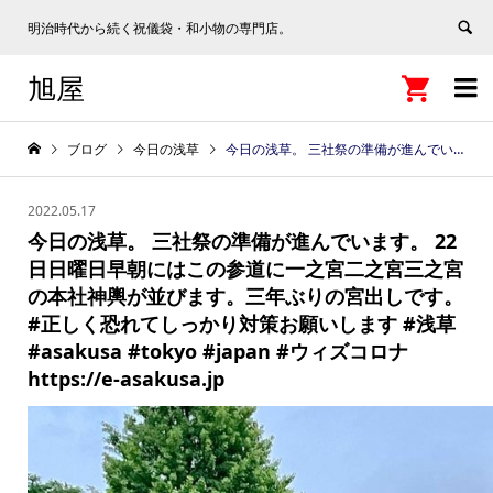
明治時代から続く祝儀袋・和小物の専門店。
旭屋


ブログ
今日の浅草
今日の浅草。 三社祭の準備が進んでいます。 22日日曜日早朝にはこの参道に一之宮二之宮三之宮の本社神輿が並びます。三年ぶりの宮出しです。 #正しく恐れてしっかり対策お願いします #浅草 #asakusa #tokyo #japan #ウィズコロナ https://e-asakusa.jp
2022.05.17
今日の浅草。 三社祭の準備が進んでいます。 22
日日曜日早朝にはこの参道に一之宮二之宮三之宮
の本社神輿が並びます。三年ぶりの宮出しです。
#正しく恐れてしっかり対策お願いします #浅草
#asakusa #tokyo #japan #ウィズコロナ
https://e-asakusa.jp