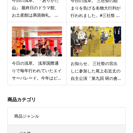
今日の浅草。 『ありがた
今日の浅草。 三社祭の始
山』 最終日のドラマ館、
まりを告げる名物大行列が
お土産館は満員御礼。 ...
行われました。#三社祭 ...
今日の浅草。 浅草国際通
お知らせ。 三社祭の宮出
りで毎年行われていたエイ
しに参加した尾上右近丈の
サーパレード。今年はビ...
自主公演「第九回 研の會...
商品カテゴリ
商品ジャンル