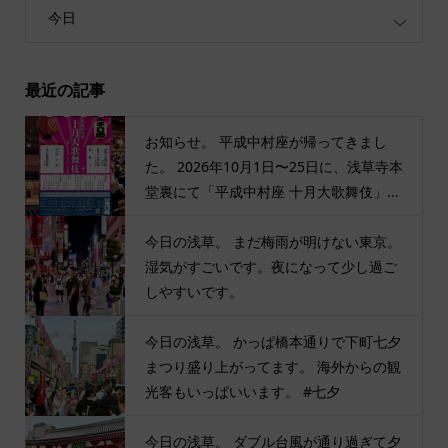
今日
最近の記事
お知らせ。 平成中村座が帰ってきまし
た。 2026年10月1日〜25日に、浅草寺本
堂裏にて「平成中村座 十月大歌舞伎」...
今日の浅草。 まだ梅雨が明けない東京。
湿気がすごいです。夜になって少し過ご
しやすいです。
今日の浅草。 かっぱ橋本通りで下町七夕
まつり盛り上がってます。 海外からの観
光客もいっぱいいます。 #七夕
今日の浅草。 ダブル台風が通り過ぎて夕