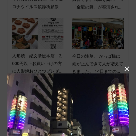
ロナウイルス鎮静祈願祭
「金龍の舞」が奉演され...
人形焼 紀文堂総本店 2,
今日の浅草。 かっぱ橋は
000円以上お買い上げの方
雨が止んできて人が増えて

に人形焼おひとつプレゼ...
きました。 14日までの...
商品カテゴリ
商品ジャンル
ポチ袋