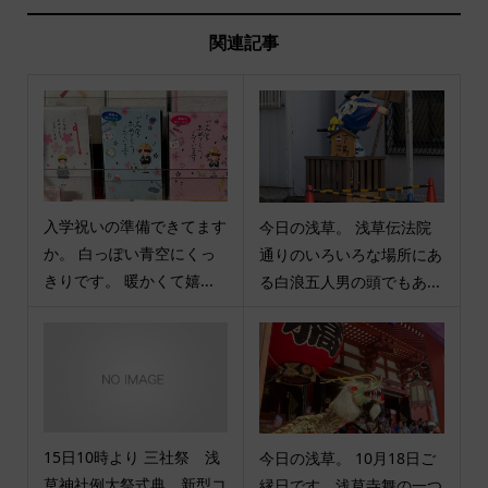
関連記事
入学祝いの準備できてます
今日の浅草。 浅草伝法院
か。 白っぽい青空にくっ
通りのいろいろな場所にあ
きりです。 暖かくて嬉...
る白浪五人男の頭でもあ...
15日10時より 三社祭 浅
今日の浅草。 10月18日ご
草神社例大祭式典、新型コ
縁日です。浅草寺舞の一つ