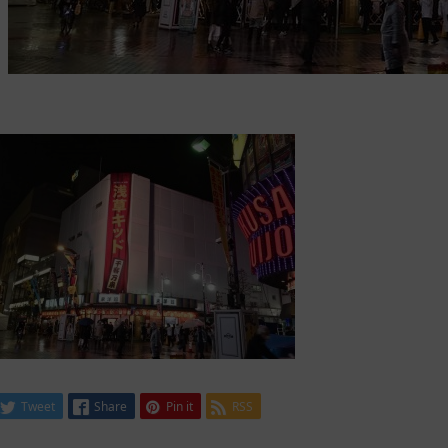
Tweet
Share
Pin it
RSS