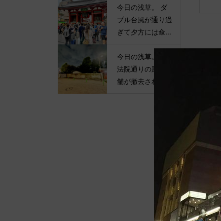
今日の浅草。 ダ
ブル台風が通り過
ぎて夕方には傘...
今日の浅草。 伝
法院通りの路上店
舗が撤去されて...