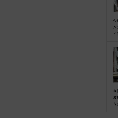
今
き
イ
今
波
う