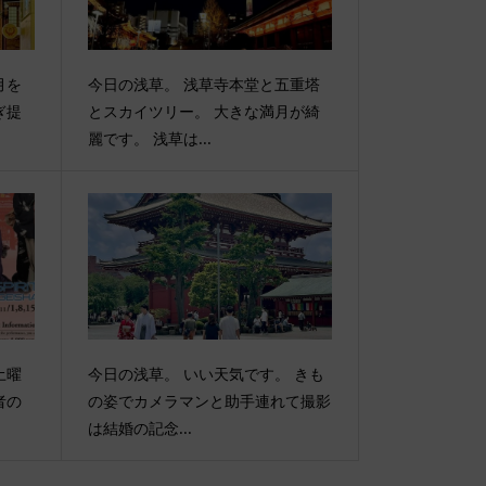
月を
今日の浅草。 浅草寺本堂と五重塔
ぎ提
とスカイツリー。 大きな満月が綺
麗です。 浅草は...
土曜
今日の浅草。 いい天気です。 きも
者の
の姿でカメラマンと助手連れて撮影
は結婚の記念...