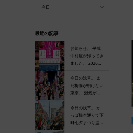
今日
最近の記事
お知らせ。 平成
中村座が帰ってき
ました。 2026...
今日の浅草。 ま
だ梅雨が明けない
東京。 湿気が...
今日の浅草。 か
っぱ橋本通りで下
町七夕まつり盛...