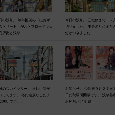
日の浅草。 毎年恒例の「ほおず
今日の浅草。 三社祭まで一ヶ
ストリート」が六区ブロードウェ
切りました。 中央通りにまた
商店街と浅草...
灯がつきました...
日のスカイツリー。 怪しい雲が
お知らせ。 今週末９月２７日
打ってます。 冬に逆戻りしたよ
日に秋場所開幕です。 浅草芸
に寒いです。 ...
お座敷おどり 幇...