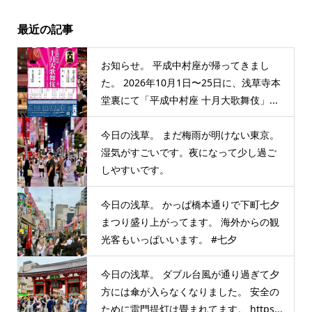
最近の記事
お知らせ。 平成中村座が帰ってきまし
た。 2026年10月1日〜25日に、浅草寺本
堂裏にて「平成中村座 十月大歌舞伎」...
今日の浅草。 まだ梅雨が明けない東京。
湿気がすごいです。夜になって少し過ご
しやすいです。
今日の浅草。 かっぱ橋本通りで下町七夕
まつり盛り上がってます。 海外からの観
光客もいっぱいいます。 #七夕
今日の浅草。 ダブル台風が通り過ぎて夕
方には傘が入らなくなりました。 安全の
ために雷門提灯は畳まれてます。 https...