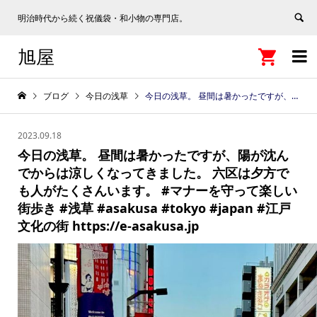
明治時代から続く祝儀袋・和小物の専門店。
旭屋


ブログ
今日の浅草
今日の浅草。 昼間は暑かったですが、陽が沈んでからは涼しくなってきました。 六区は夕方でも人がたくさんいます。 #マナーを守って楽しい街歩き #浅草 #asakusa #tokyo #japan #江戸文化の街 https://e-asakusa.jp
2023.09.18
今日の浅草。 昼間は暑かったですが、陽が沈ん
でからは涼しくなってきました。 六区は夕方で
も人がたくさんいます。 #マナーを守って楽しい
街歩き #浅草 #asakusa #tokyo #japan #江戸
文化の街 https://e-asakusa.jp