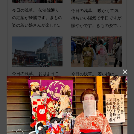
今日の浅草。 伝法院通り
今日の浅草。 暖かくて気
の紅葉が綺麗です。きもの
持ちいい陽気で平日ですが
姿の若い娘さんが楽しむ...
賑やかです。きもの姿で...

今日の浅草。 おはようご
今日の浅草。 若い娘はこ
ざいます、現在7時半。も
んな寒い日でもおしゃれが
う人力者が走っています...
大事なようです。#正し...
商品カテゴリ
商品ジャンル