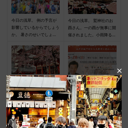
今日の浅草。 例の予言が
今日の浅草。 鷲神社のお
影響しているからでしょう
酉さん。一の酉が無事に開
か。 暑さのせいでしょ...
催されました。小雨降る...

今日の浅草。 浅草も桜が
講演会のお知らせ。 浅草
綺麗な季節になりました。
観光連盟会長 冨士滋美が
きもの姿の女子がどんど...
講演会を開催します。 浅...
商品カテゴリ