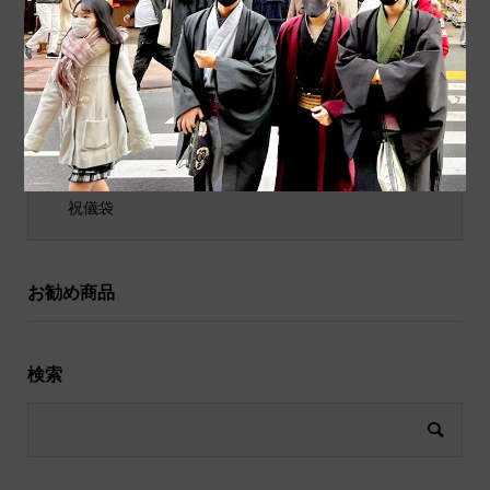
商品ジャンル
ポチ袋
和小物
祝儀袋
お勧め商品
検索