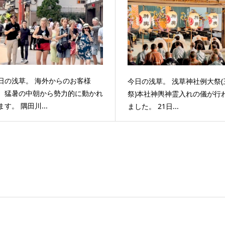
日の浅草。 海外からのお客様
今日の浅草。 浅草神社例大祭(
、猛暑の中朝から勢力的に動かれ
祭)本社神輿神霊入れの儀が行
ます。 隅田川...
ました。 21日...