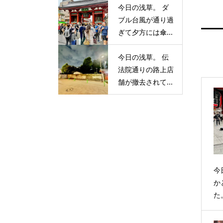
今日の浅草。 ダ
ブル台風が通り過
ぎて夕方には傘...
今日の浅草。 伝
法院通りの路上店
舗が撤去されて...
今
か
た