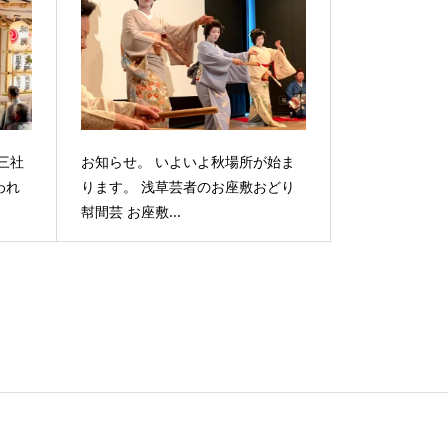
三社
お知らせ。 いよいよ秋場所が始ま
われ
ります。 浅草芸者のお座敷おどり
幇間芸 お座敷...