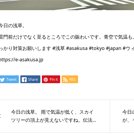
今日の浅草。
雷門前だけでなく至るところでこの賑わいです。青空で気温も
っかり対策お願いします #浅草 #asakusa #tokyo #japan 
https://e-asakusa.jp
Tweet
Share
Pin it
RSS
今日の浅草。 雨で気温が低く、スカイ
今日
ツリーの頂上が見えないですね。伝法...
が、