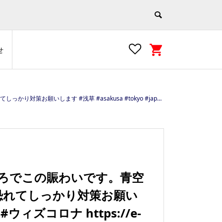
せ
#tokyo #japan #ウィズコロナ https://e-asakusa.jp
ころでこの賑わいです。青空
恐れてしっかり対策お願い
 #ウィズコロナ https://e-