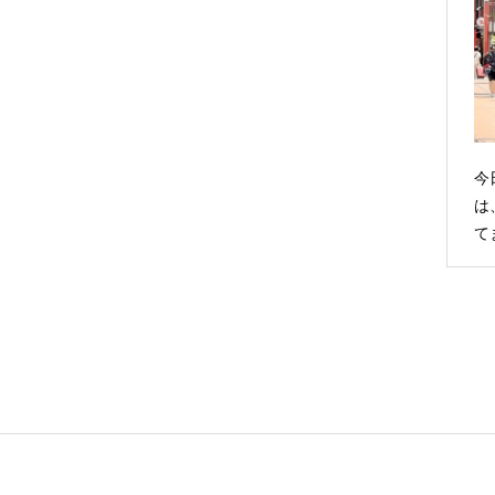
今
は
て