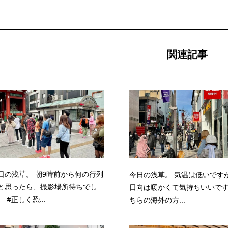
関連記事
日の浅草。 朝9時前から何の行列
今日の浅草。 気温は低いです
と思ったら、撮影場所待ちでし
日向は暖かくて気持ちいいで
。 #正しく恐...
ちらの海外の方...