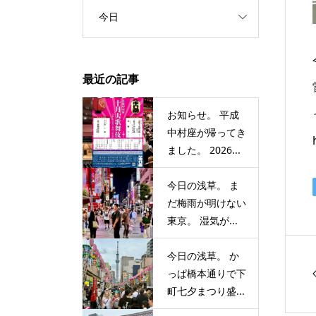
今日
最近の記事
お知らせ。 平成
中村座が帰ってき
ました。 2026...
今日の浅草。 ま
だ梅雨が明けない
東京。 湿気が...
今日の浅草。 か
っぱ橋本通りで下
町七夕まつり盛...