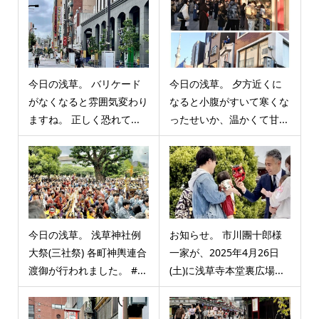
今日の浅草。 バリケード
今日の浅草。 夕方近くに
がなくなると雰囲気変わり
なると小腹がすいて寒くな
ますね。 正しく恐れて...
ったせいか、温かくて甘...
今日の浅草。 浅草神社例
お知らせ。 市川團十郎様
大祭(三社祭) 各町神輿連合
一家が、2025年4月26日
渡御が行われました。 #...
(土)に浅草寺本堂裏広場...