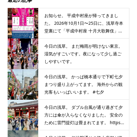
お知らせ。 平成中村座が帰ってきまし
た。 2026年10月1日〜25日に、浅草寺本
堂裏にて「平成中村座 十月大歌舞伎」...
今日の浅草。 まだ梅雨が明けない東京。
湿気がすごいです。夜になって少し過ご
しやすいです。
今日の浅草。 かっぱ橋本通りで下町七夕
まつり盛り上がってます。 海外からの観
光客もいっぱいいます。 #七夕
今日の浅草。 ダブル台風が通り過ぎて夕
方には傘が入らなくなりました。 安全の
ために雷門提灯は畳まれてます。 https...