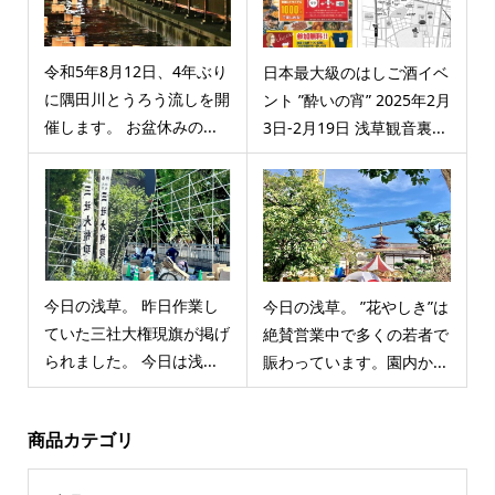
令和5年8月12日、4年ぶり
日本最大級のはしご酒イベ
に隅田川とうろう流しを開
ント ”酔いの宵” 2025年2月
催します。 お盆休みの...
3日-2月19日 浅草観音裏...
今日の浅草。 昨日作業し
今日の浅草。 ”花やしき”は
ていた三社大権現旗が掲げ
絶賛営業中で多くの若者で
られました。 今日は浅...
賑わっています。園内か...
商品カテゴリ