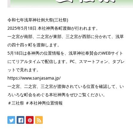
令和七年浅草神社例大祭(三社祭)
2025年5月18日 本社神輿各町渡御が行われます。
一之宮が南部、二之宮が東部、三之宮が西部に分かれて、浅草
の四十四ヶ町を渡御します。
5月18日は各神輿の位置情報を、浅草神社奉賛会のWEBサイト
にてリアルタイムで配信します。PC、スマートフォン、タブレ
ットで見れます。
https://www.sanjasama.jp/
一之宮、二之宮、三之宮が渡御されている位置を確認して、い
ろいろな町会をめぐる本社神輿をぜひご覧ください。
＃三社祭 ＃本社神輿位置情報