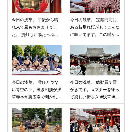
今日の浅草。 午後から晴
今日の浅草。 宝蔵門前に
れ来て風もおさまりまし
ある枝垂れ桜がもうこんな
た。 提灯も西陽たっぷ...
に咲いてます。この暖か...
今日の浅草。 雲ひとつな
今日の浅草。 総動員で雪
い青空の下、泣き相撲が浅
かきです。 #マナーを守っ
草寺本堂裏広場で開かれ...
て楽しい街歩き #浅草 #...