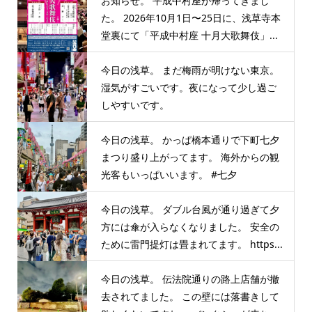
お知らせ。 平成中村座が帰ってきまし
た。 2026年10月1日〜25日に、浅草寺本
堂裏にて「平成中村座 十月大歌舞伎」...
今日の浅草。 まだ梅雨が明けない東京。
湿気がすごいです。夜になって少し過ご
しやすいです。
今日の浅草。 かっぱ橋本通りで下町七夕
まつり盛り上がってます。 海外からの観
光客もいっぱいいます。 #七夕
今日の浅草。 ダブル台風が通り過ぎて夕
方には傘が入らなくなりました。 安全の
ために雷門提灯は畳まれてます。 https...
今日の浅草。 伝法院通りの路上店舗が撤
去されてました。 この壁には落書きして