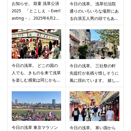
お知らせ。 鼓童 浅草公演
今日の浅草。 浅草伝法院
2025 「とこしえ －Everl
通りのいろいろな場所にあ
asting－」 2025年6月2...
る白浪五人男の頭でもあ...
今日の浅草。 どこの国の
今日の浅草。 三社祭の軒
人でも、きものを来て浅草
先提灯が名残り惜しそうに
を楽しむ感覚は同じかも...
風に揺れています。 嬉し...
今日の浅草 東京マラソン
今日の浅草。 寒い国から