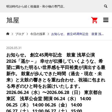
明治時代から続く祝儀袋・和小物の専門店。
旭屋


ブログ
今日の浅草
お知らせ。 創立45周年記念 鼓童 浅草公演2026「遥か－」 幸せが伝播していくような、希望に満ちた明るい世界感を平田裕貴が演出する最新作。 鼓童が歩んできた時間（過去・現在・未来）と太鼓の響きとを重ね合わせ、祝福に包まれる寿ぎのひと時をお届けいたします。 2026.06.24（水）〜2026.06.28（日） 東京都台東区 浅草公会堂 開演 06.24（水） 14:00 06.25（木） 14:00 06.26（金） 14:00 06.27（土） 11:00 06.27（土） 15:00 06.28（日） 11:00 06.28（日） 15:00 https://www.kodo.or.jp/performance/performance_kodo/56240
2026.05.31
お知らせ。 創立45周年記念 鼓童 浅草公演
2026「遥か－」 幸せが伝播していくような、希
望に満ちた明るい世界感を平田裕貴が演出する最
新作。 鼓童が歩んできた時間（過去・現在・未
来）と太鼓の響きとを重ね合わせ、祝福に包まれ
る寿ぎのひと時をお届けいたします。
2026.06.24（水）〜2026.06.28（日） 東京都台
東区 浅草公会堂 開演 06.24（水） 14:00
06.25（木） 14:00 06.26（金） 14:00
06.27（土） 11:00 06.27（土） 15:00