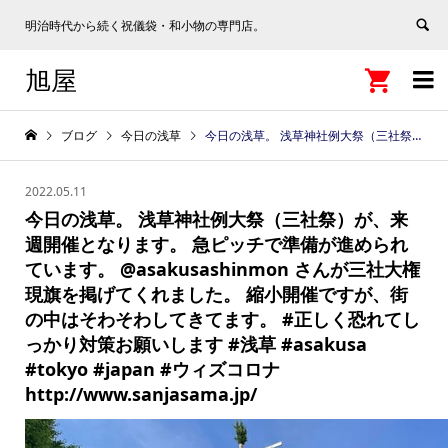
明治時代から続く祝儀袋・和小物の専門店。
旭屋


ブログ
今日の浅草
今日の浅草。 浅草神社例大祭（三社祭）が、来週開催となります。 急ピッチで準備が進められています。 @asakusashinmon さんが三社大権現旗を掲げてくれました。 縮小開催ですが、街の中はそわそわしてきてます。 #正しく恐れてしっかり対策お願いします #浅草 #asakusa #tokyo #japan #ウィズコロナ http://www.sanjasama.jp/
2022.05.11
今日の浅草。 浅草神社例大祭（三社祭）が、来
週開催となります。 急ピッチで準備が進められ
ています。 @asakusashinmon さんが三社大権
現旗を掲げてくれました。 縮小開催ですが、街
の中はそわそわしてきてます。 #正しく恐れてし
っかり対策お願いします #浅草 #asakusa
#tokyo #japan #ウィズコロナ
http://www.sanjasama.jp/