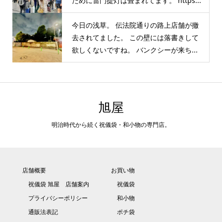
ために雷門提灯は畳まれてます。 https...
今日の浅草。 伝法院通りの路上店舗が撤
去されてました。 この壁には落書きして
欲しくないですね。 バンクシーが来ち...
旭屋
明治時代から続く祝儀袋・和小物の専門店。
店舗概要
お買い物
祝儀袋 旭屋 店舗案内
祝儀袋
プライバシーポリシー
和小物
通販法表記
ポチ袋