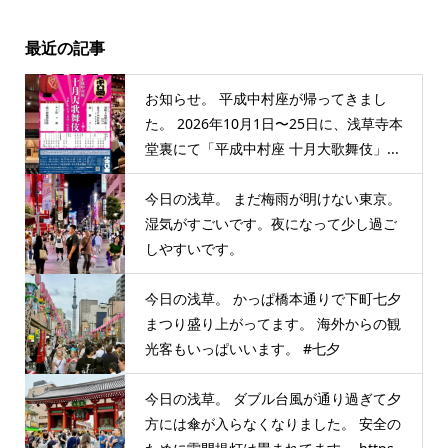
最近の記事
お知らせ。 平成中村座が帰ってきまし
た。 2026年10月1日〜25日に、浅草寺本
堂裏にて「平成中村座 十月大歌舞伎」...
今日の浅草。 まだ梅雨が明けない東京。
湿気がすごいです。夜になって少し過ご
しやすいです。
今日の浅草。 かっぱ橋本通りで下町七夕
まつり盛り上がってます。 海外からの観
光客もいっぱいいます。 #七夕
今日の浅草。 ダブル台風が通り過ぎて夕
方には傘が入らなくなりました。 安全の