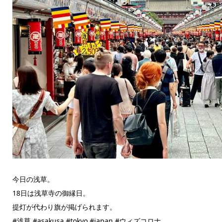
今日の浅草。
18日は浅草寺の御縁日。
提灯が代わり旗が掲げられます。
#浅草 #asakusa #tokyo #japan #ウィズコロナ