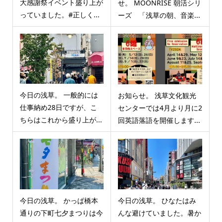
大感謝祭イベント盛り上が
せ。 MOONRISE 朝活シリ
っていました。#正しく...
ーズ 「浅草の朝、音楽...
今日の浅草。 一般的には
お知らせ。 浅草文化観光
仕事納め28日ですが、こ
センターでは4月より月に2
ちらはこれから盛り上が...
回英語落語を開催します...
今日の浅草。 かっぱ橋本
今日の浅草。 ひなたはみ
通りの下町七夕まつりは今
んな避けていました。暑か