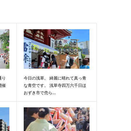
通り
今日の浅草。 綺麗に晴れて真っ青
開催
な青空です。 浅草寺四万六千日ほ
おずき市で売ら...