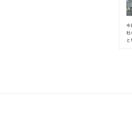
今
社
と