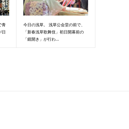
で青
今日の浅草。 浅草公会堂の前で、
が日
「新春浅草歌舞伎」初日開幕前の
「鏡開き」が行わ...