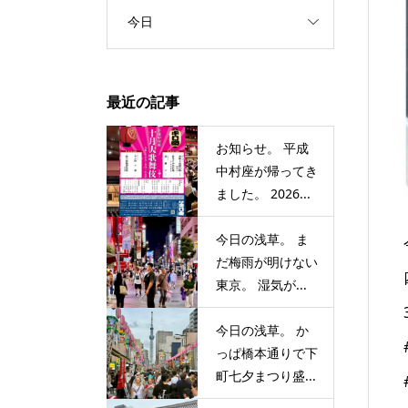
今日
最近の記事
お知らせ。 平成
中村座が帰ってき
ました。 2026...
今日の浅草。 ま
だ梅雨が明けない
東京。 湿気が...
今日の浅草。 か
っぱ橋本通りで下
町七夕まつり盛...