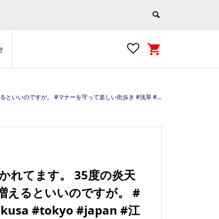
せ
usa #tokyo #japan #江戸文化の街 https://e-asakusa.jp/
かれてます。 35度の炎天
増えるといいのですが。 #
 #tokyo #japan #江