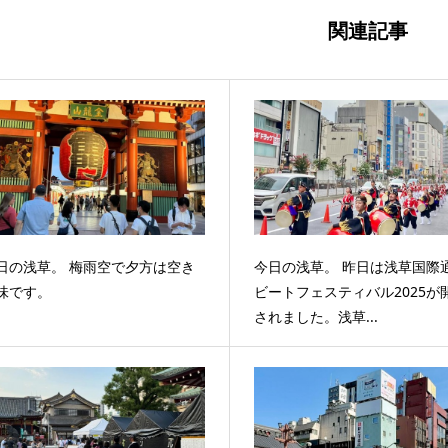
関連記事
日の浅草。 梅雨空で夕方は空き
今日の浅草。 昨日は浅草国際
味です。
ビートフェスティバル2025が
されました。浅草...