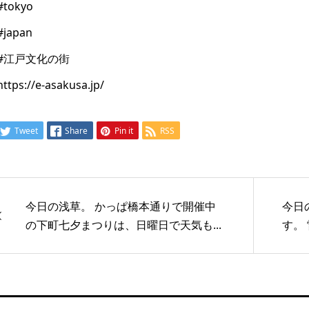
#tokyo
#japan
#江戸文化の街
https://e-asakusa.jp/
Tweet
Share
Pin it
RSS
今日の浅草。 かっぱ橋本通りで開催中
今日
の下町七夕まつりは、日曜日で天気も...
す。