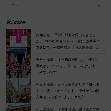
今日
最近の記事
お知らせ。 平成中村座が帰ってきまし
た。 2026年10月1日〜25日に、浅草寺本
堂裏にて「平成中村座 十月大歌舞伎」...
今日の浅草。 まだ梅雨が明けない東京。
湿気がすごいです。夜になって少し過ご
しやすいです。
今日の浅草。 かっぱ橋本通りで下町七夕
まつり盛り上がってます。 海外からの観
光客もいっぱいいます。 #七夕
今日の浅草。 ダブル台風が通り過ぎて夕