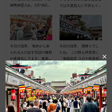
神輿神霊入れ。5月18日...
では大道芸人に子供もイ...
今日の浅草。 海外から来
今日の浅草。 雨降りでし
られる人の話す言語の種類
たね。 この秋も仲見世に

が多様化してます。春節...
「無病息災 コロナ終息祈...
商品カテゴリ
商品ジャンル
ポチ袋