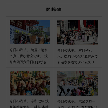
関連記事
今日の浅草。 綺麗に晴れ
今日の浅草。 縁日や花
て真っ青な青空です。 浅
火、盆踊りのない夏休みで
草寺四万六千日ほおずき...
も浴衣を着てタイムスリ...
今日の浅草。 令和七年 浅
今日の浅草。 六区ブロー
草神社例大祭 三社祭 本社
ドウェイのUNIQLO前広場