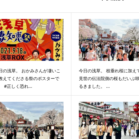
日の浅草。 おかみさんが凄いこ
今日の浅草。 枝垂れ桜に加え
教えてくださる祭のポスターで
見世の伝法院側の桜もだいぶ
。 #正しく恐れ...
るきました。 ...