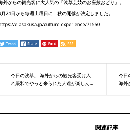
海外からの観光客に大人気の「浅草芸妓のお座敷おどり」。
9月24日から毎週土曜日に、秋の開催が決定しました。
https://e-asakusa.jp/culture-experience/71550
Tweet
Share
Pin it
RSS
今日の浅草。 海外からの観光客受け入
今日
れ緩和でやっと来られた人達が楽しん...
海外
関連記事