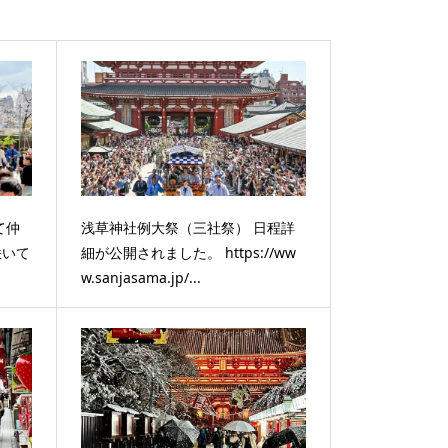
て仲
浅草神社例大祭（三社祭） 日程詳
咲いて
細が公開されました。 https://ww
w.sanjasama.jp/...