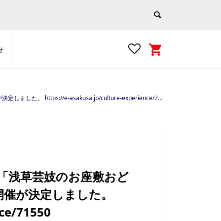
せ
e-asakusa.jp/culture-experience/71550
「浅草芸妓のお座敷おど
の開催が決定しました。
nce/71550