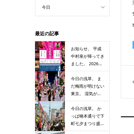
今日
最近の記事
お知らせ。 平成
中村座が帰ってき
ました。 2026...
今日の浅草。 ま
だ梅雨が明けない
東京。 湿気が...
今日の浅草。 か
っぱ橋本通りで下
町七夕まつり盛...