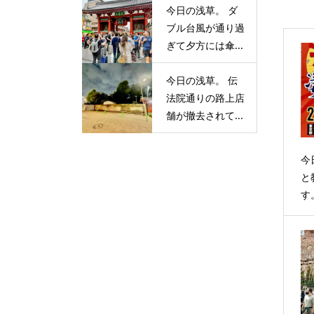
今日の浅草。 ダ
ブル台風が通り過
ぎて夕方には傘...
今日の浅草。 伝
法院通りの路上店
舗が撤去されて...
今
と
す