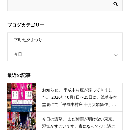
ブログカテゴリー
下町七夕まつり
今日
最近の記事
お知らせ。 平成中村座が帰ってきまし
た。 2026年10月1日〜25日に、浅草寺本
堂裏にて「平成中村座 十月大歌舞伎」...
今日の浅草。 まだ梅雨が明けない東京。
湿気がすごいです。夜になって少し過ご