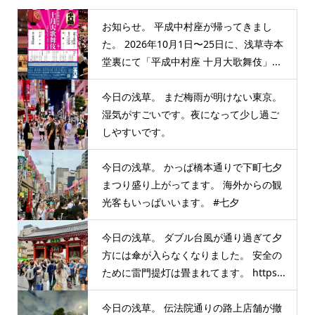
お知らせ。 平成中村座が帰ってきまし
た。 2026年10月1日〜25日に、浅草寺本
堂裏にて「平成中村座 十月大歌舞伎」...
今日の浅草。 まだ梅雨が明けない東京。
湿気がすごいです。夜になって少し過ご
しやすいです。
今日の浅草。 かっぱ橋本通りで下町七夕
まつり盛り上がってます。 海外からの観
光客もいっぱいいます。 #七夕
今日の浅草。 ダブル台風が通り過ぎて夕
方には傘が入らなくなりました。 安全の
ために雷門提灯は畳まれてます。 https...
今日の浅草。 伝法院通りの路上店舗が撤