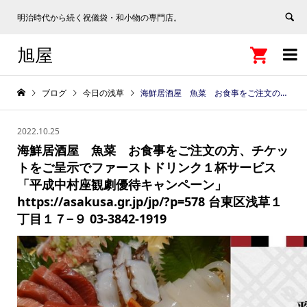
明治時代から続く祝儀袋・和小物の専門店。
旭屋


ブログ
今日の浅草
海鮮居酒屋 魚菜 お食事をご注文の方、チケットをご呈示でファーストドリンク１杯サービス 「平成中村座観劇優待キャンペーン」 https://asakusa.gr.jp/jp/?p=578 台東区浅草１丁目１７−９ 03-3842-1919
2022.10.25
海鮮居酒屋 魚菜 お食事をご注文の方、チケッ
トをご呈示でファーストドリンク１杯サービス
「平成中村座観劇優待キャンペーン」
https://asakusa.gr.jp/jp/?p=578 台東区浅草１
丁目１７−９ 03-3842-1919