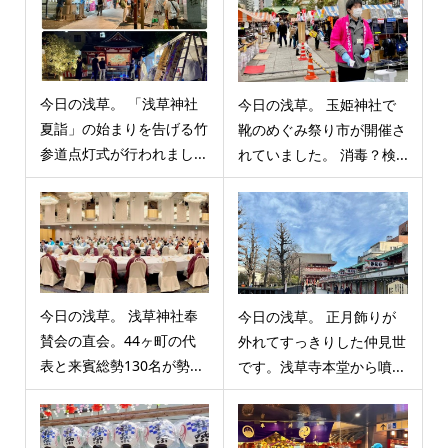
今日の浅草。 「浅草神社
今日の浅草。 玉姫神社で
夏詣」の始まりを告げる竹
靴のめぐみ祭り市が開催さ
参道点灯式が行われまし...
れていました。 消毒？検...
今日の浅草。 浅草神社奉
今日の浅草。 正月飾りが
賛会の直会。44ヶ町の代
外れてすっきりした仲見世
表と来賓総勢130名が勢...
です。浅草寺本堂から噴...