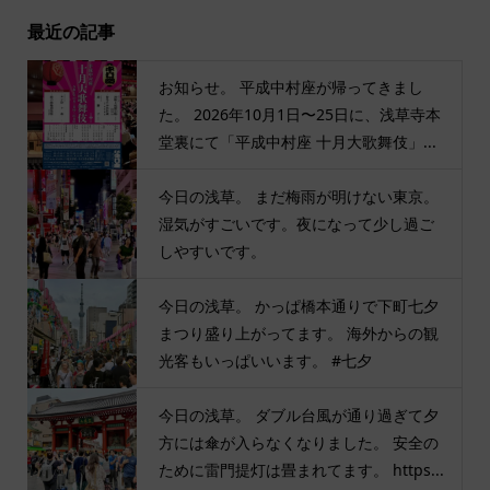
最近の記事
お知らせ。 平成中村座が帰ってきまし
た。 2026年10月1日〜25日に、浅草寺本
堂裏にて「平成中村座 十月大歌舞伎」...
今日の浅草。 まだ梅雨が明けない東京。
湿気がすごいです。夜になって少し過ご
しやすいです。
今日の浅草。 かっぱ橋本通りで下町七夕
まつり盛り上がってます。 海外からの観
光客もいっぱいいます。 #七夕
今日の浅草。 ダブル台風が通り過ぎて夕
方には傘が入らなくなりました。 安全の
ために雷門提灯は畳まれてます。 https...