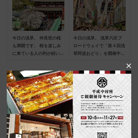
今日の浅草。 仲見世の桜
今日の浅草。 浅草六区ブ
も満開です。 桜を楽しみ
ロードウェイで「第４回浅
に来ている人の列が続い...
草阿波おどり」を開催中...

商品カテゴリ
商品ジャンル
ポチ袋
和小物