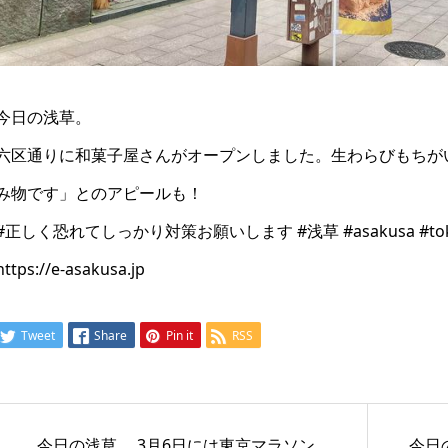
今日の浅草。
六区通りに和菓子屋さんがオープンしました。生わらびもちが
み物です」とのアピールも！
#正しく恐れてしっかり対策お願いします #浅草 #asakusa #toky
https://e-asakusa.jp
Tweet
Share
Pin it
RSS
今日の浅草。 3月6日には東京マラソン
今日