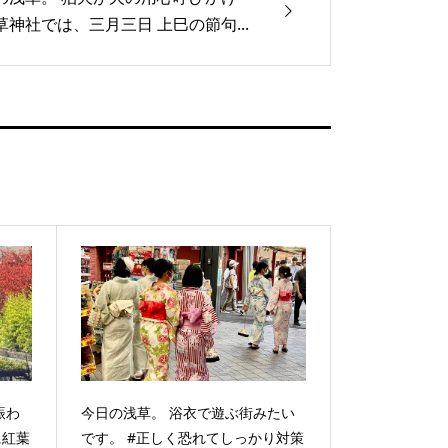
草神社では、三月三日 上巳の節句...
賑わ
今日の浅草。 浴衣で遊ぶ街みたい
に紅葉
です。 #正しく恐れてしっかり対策