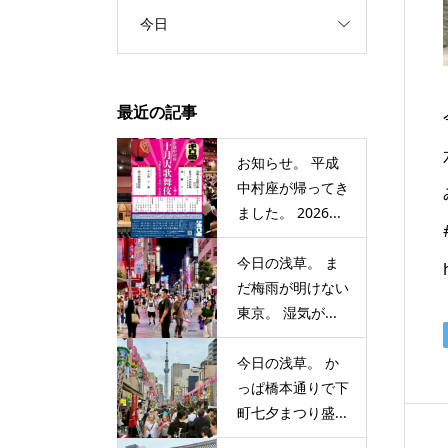
今日
最近の記事
お知らせ。 平成
中村座が帰ってき
ました。 2026...
今日の浅草。 ま
だ梅雨が明けない
東京。 湿気が...
今日の浅草。 か
っぱ橋本通りで下
町七夕まつり盛...