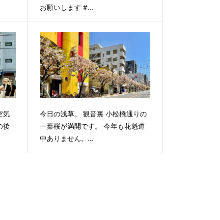
お願いします #...
空気
今日の浅草。 観音裏 小松橋通りの
の後
一葉桜が満開です。 今年も花魁道
中ありません。...