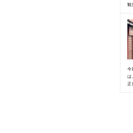
観
今
は
正