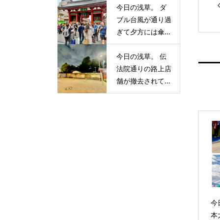
今日の浅草。 ダ
ブル台風が通り過
ぎて夕方には傘...
今日の浅草。 伝
法院通りの路上店
舗が撤去されて...
今
本