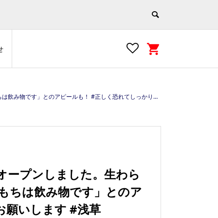
せ
sakusa #tokyo #japan #ウィズコロナ https://e-asakusa.jp
がオープンしました。生わら
もちは飲み物です」とのア
お願いします #浅草