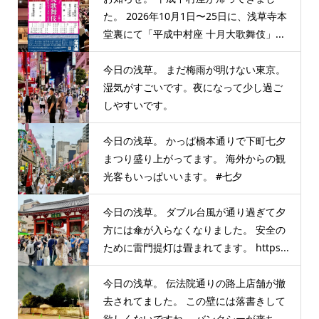
た。 2026年10月1日〜25日に、浅草寺本
堂裏にて「平成中村座 十月大歌舞伎」...
今日の浅草。 まだ梅雨が明けない東京。
湿気がすごいです。夜になって少し過ご
しやすいです。
今日の浅草。 かっぱ橋本通りで下町七夕
まつり盛り上がってます。 海外からの観
光客もいっぱいいます。 #七夕
今日の浅草。 ダブル台風が通り過ぎて夕
方には傘が入らなくなりました。 安全の
ために雷門提灯は畳まれてます。 https...
今日の浅草。 伝法院通りの路上店舗が撤
去されてました。 この壁には落書きして
欲しくないですね。 バンクシーが来ち...