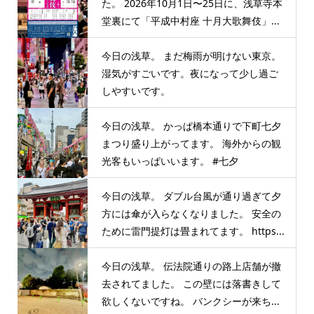
た。 2026年10月1日〜25日に、浅草寺本
堂裏にて「平成中村座 十月大歌舞伎」...
今日の浅草。 まだ梅雨が明けない東京。
湿気がすごいです。夜になって少し過ご
しやすいです。
今日の浅草。 かっぱ橋本通りで下町七夕
まつり盛り上がってます。 海外からの観
光客もいっぱいいます。 #七夕
今日の浅草。 ダブル台風が通り過ぎて夕
方には傘が入らなくなりました。 安全の
ために雷門提灯は畳まれてます。 https...
今日の浅草。 伝法院通りの路上店舗が撤
去されてました。 この壁には落書きして
欲しくないですね。 バンクシーが来ち...