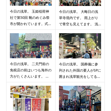
今日の浅草。 玉姫稲荷神
今日の浅草。 大晦日の浅
社で第50回 靴のめぐみ祭
草寺境内です。 雨上がり
市が開かれています。式...
で青空も見えてます。 浅...
今日の浅草。 二天門前の
今日の浅草。 国葬儀に参
免税店の前はいつも海外の
列された外国の要人がSPに
方がたくさんいます。 ...
囲まれ浅草観光をしてる...