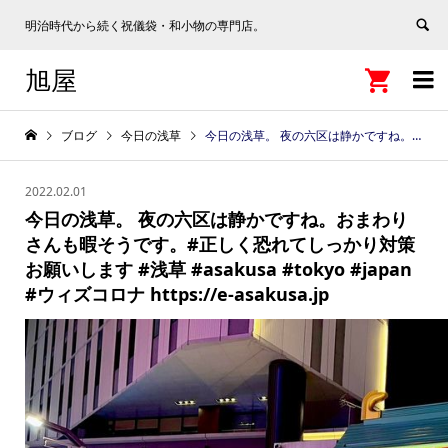
明治時代から続く祝儀袋・和小物の専門店。
旭屋


ブログ
今日の浅草
今日の浅草。 夜の六区は静かですね。おまわりさんも暇そうです。#正しく恐れてしっかり対策お願いします #浅草 #asakusa #tokyo #japan #ウィズコロナ https://e-asakusa.jp
2022.02.01
今日の浅草。 夜の六区は静かですね。おまわり
さんも暇そうです。#正しく恐れてしっかり対策
お願いします #浅草 #asakusa #tokyo #japan
#ウィズコロナ https://e-asakusa.jp