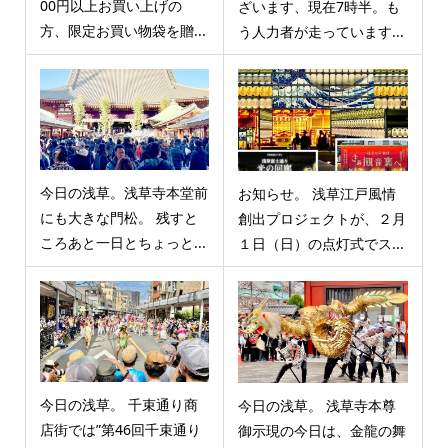
00円以上お買い上げの
ざいます、現在7時半。も
方、限定お買い物袋を贈...
う人力者が走っています...
今日の浅草。浅草寺本堂前
お知らせ。 浅草江戸風情
にも大きな門松。 残すと
創出プロジェクトが、２月
ころあと一日とちょっと...
１日（日）の点灯式でス...
今日の浅草。 千束通り商
今日の浅草。 浅草寺本尊
店街では”第46回千束通り
御示現の今日は、金龍の舞